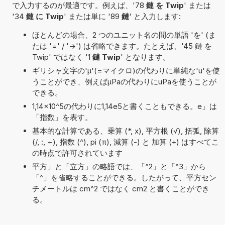
で入力するのが最適です。例えば、'78
鏈 を Twip
' または
'34
鏈 に Twip
' または単に '89
鏈
' と入力します:
ほとんどの場合、2 つのユニット名の間の単語 'を' (ま
たは '=' / '->') は省略できます。たとえば、'45 鏈 を
Twip' ではなく '1
鏈 Twip
' となります。
ギリシャ文字の'μ'(=マイクロ)の代わりに単純な'u'を使
うことができ、例えばµPaの代わりにuPaを使うことが
できる。
1,14×10^5の代わりに1,14e5と書くこともできる。e」は
「指数」を表す。
基本的な計算である、乗算 (*, x), 平方根 (√), 括弧, 除算
(/, :, ÷), 指数 (^), pi (π), 減算 (-) と 加算 (+) はすべてこ
の時点で許可されています
平方」と「立方」の略語では、「^2」と「^3」から
「^」を省略することができる。したがって、平方セン
チメートルは cm^2 ではなく cm2 と書くことができ
る。