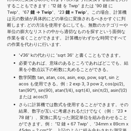
することもできます：'12 鏈 を Twip' または '90 鏈 に
Twip'、'67
鏈 -> Twip
'、'23
鏈 = Twip
'。この場合、計算機
は元の数値が具体的にどの単位に変換されるべきかすぐに判
断します. どの方法を使用するにしても、無数のカテゴリーや
単位の膨大なリストの中から適切なものを探すという面倒な
作業を省くことができます。 計算機がわずかな時間ですべて
の作業を代わりに行います.
'√36' kの代わりに 'sqrt 36' と書くこともできます。
必要であれば、意味のあるところであればどこでも、結
果を小数点以下の桁数に丸めることができる。
数学関数 tan, atan, cos, asin, exp, pow, sqrt, sin と
acos も使用できる。例：2 exp 3, 3 pow 2, cos(pi/2),
tan(90°), sin(90), atan(1/4), sqrt(4), sin(π/2), asin(1/2)
または acos(1)
さらに計算機では数式を使用することができます。その
結果、数字が互いに考慮されるだけでなく（例： '23 *
78 鏈'）、変換に異なった測定単位を組み合わせること
ができます。例： '12 鏈 + 67 Twip' 、'34mm x 89cm x
45dm = ? cm^3'。上記のように組み合わされた測定単