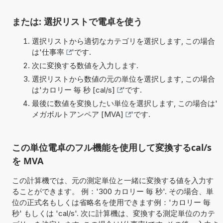
または: 選択リストで電卓を使う
選択リストから適切なカテゴリを選択します, この場合
は'
仕事率
'です.
次に変換する数値を入力します.
選択リストから数値の元の単位を選択します, この場合
は'
カロリー 毎 秒 [cal/s]
'です.
最後に数値を変換したい単位を選択します, この場合は'
メガボルトアンペア [MVA]
'です.
この単位電卓のフル機能を使用して変換するcal/s
を MVA
この計算機では、元の測定単位と一緒に変換する値を入力す
ることができます。 例：'300 カロリー 毎 秒'. その場合、単
位の正式名もしくは省略名を使用できます例：'カロリー 毎
秒' もしくは 'cal/s'. 次に計算機は、変換する測定単位のカテ