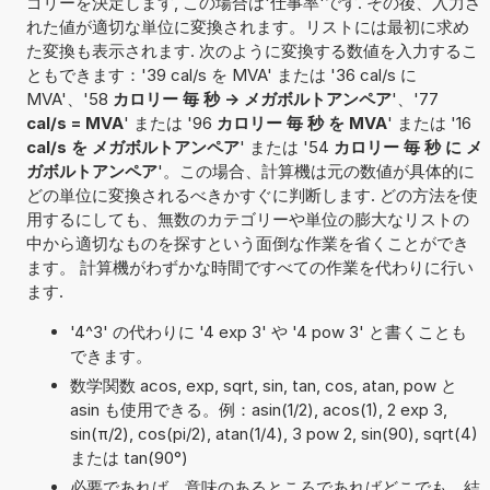
ゴリーを決定します, この場合は'仕事率'です. その後、入力さ
れた値が適切な単位に変換されます。リストには最初に求め
た変換も表示されます. 次のように変換する数値を入力するこ
ともできます：'39 cal/s を MVA' または '36 cal/s に
MVA'、'58
カロリー 毎 秒 -> メガボルトアンペア
'、'77
cal/s = MVA
' または '96
カロリー 毎 秒 を MVA
' または '16
cal/s を メガボルトアンペア
' または '54
カロリー 毎 秒 に メ
ガボルトアンペア
'。この場合、計算機は元の数値が具体的に
どの単位に変換されるべきかすぐに判断します. どの方法を使
用するにしても、無数のカテゴリーや単位の膨大なリストの
中から適切なものを探すという面倒な作業を省くことができ
ます。 計算機がわずかな時間ですべての作業を代わりに行い
ます.
'4^3' の代わりに '4 exp 3' や '4 pow 3' と書くことも
できます。
数学関数 acos, exp, sqrt, sin, tan, cos, atan, pow と
asin も使用できる。例：asin(1/2), acos(1), 2 exp 3,
sin(π/2), cos(pi/2), atan(1/4), 3 pow 2, sin(90), sqrt(4)
または tan(90°)
必要であれば、意味のあるところであればどこでも、結