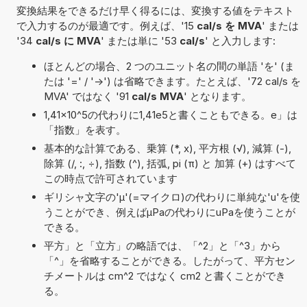
変換結果をできるだけ早く得るには、変換する値をテキスト
で入力するのが最適です。例えば、'15
cal/s を MVA
' または
'34
cal/s に MVA
' または単に '53
cal/s
' と入力します:
ほとんどの場合、2 つのユニット名の間の単語 'を' (ま
たは '=' / '->') は省略できます。たとえば、'72 cal/s を
MVA' ではなく '91
cal/s MVA
' となります。
1,41×10^5の代わりに1,41e5と書くこともできる。e」は
「指数」を表す。
基本的な計算である、乗算 (*, x), 平方根 (√), 減算 (-),
除算 (/, :, ÷), 指数 (^), 括弧, pi (π) と 加算 (+) はすべて
この時点で許可されています
ギリシャ文字の'μ'(=マイクロ)の代わりに単純な'u'を使
うことができ、例えばµPaの代わりにuPaを使うことが
できる。
平方」と「立方」の略語では、「^2」と「^3」から
「^」を省略することができる。したがって、平方セン
チメートルは cm^2 ではなく cm2 と書くことができ
る。