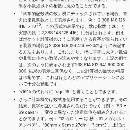
果を小数点以下の桁数に丸めることができる。
「科学的記数法の数」横にチェックされている場合、答
えは指数関数として表示されます。例： 2,388 148 126
20
416
×
10
。この形式の表示では、数は指数（ 20）と
実際の数（ 2,388 148 126 416）に分割されます。例え
ばポケット計算機のように表示できる数字が限られてい
る装置の場合は2,388 148 126 416 E+20のように表記す
る方法もあります。これにより、特に非常に大きい数値
や非常に小さい数値が読みやすくなります。上記の例で
は、次のように表示されます238 814 812 641 600 000
000. 結果の表示に関係なく、この計算機の最大の精度
は14桁です。 これはほとんどのアプリケーションにお
いて十分な精度です.
'√16' kの代わりに 'sqrt 16' と書くこともできます。
さらに計算機では数式を使用することができます。その
結果、数字が互いに考慮されるだけでなく（例： '50 *
69 cal/s'）、変換に異なった測定単位を組み合わせるこ
とができます。例： '12 カロリー 毎 秒 + 31 メガボルト
アンペア' 、'88mm x 8cm x 27dm = ? cm^3'。上記の