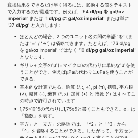
変換結果をできるだけ早く得るには、変換する値をテキスト
で入力するのが最適です。例えば、'64
dl/pg を gal/oz
imperial
' または '1
dl/pg に gal/oz imperial
' または単に
'37
dl/pg
' と入力します:
ほとんどの場合、2 つのユニット名の間の単語 'を' (ま
たは '=' / '->') は省略できます。たとえば、'73 dl/pg
を gal/oz imperial' ではなく '10
dl/pg gal/oz imperial
'
となります。
ギリシャ文字の'μ'(=マイクロ)の代わりに単純な'u'を使
うことができ、例えばµPaの代わりにuPaを使うことが
できる。
基本的な計算である、除算 (/, :, ÷), pi (π), 括弧, 平方根
(√), 減算 (-), 乗算 (*, x), 加算 (+) と 指数 (^) はすべてこ
の時点で許可されています
1,75×10^5の代わりに1,75e5と書くこともできる。e」は
「指数」を表す。
平方」と「立方」の略語では、「^2」と「^3」から
「^」を省略することができる。したがって、平方セン
チメートルは cm^2 ではなく cm2 と書くことができ