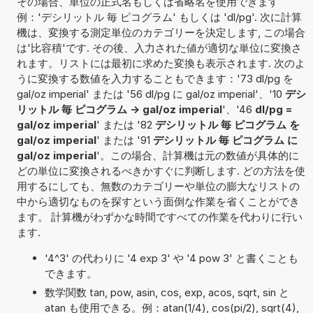
その場合、単位の正式名もしくは省略名を使用できます
例：'デシリットル 毎 ピコグラム' もしくは 'dl/pg'. 次に計算
機は、変換する測定単位のカテゴリーを決定します, この場合
は'比容積'です. その後、入力された値が適切な単位に変換さ
れます。リストには最初に求めた変換も表示されます. 次のよ
うに変換する数値を入力することもできます：'73 dl/pg を
gal/oz imperial' または '56 dl/pg に gal/oz imperial'、'10
デシ
リットル 毎 ピコグラム -> gal/oz imperial
'、'46
dl/pg =
gal/oz imperial
' または '82
デシリットル 毎 ピコグラム を
gal/oz imperial
' または '91
デシリットル 毎 ピコグラム に
gal/oz imperial
'。この場合、計算機は元の数値が具体的に
どの単位に変換されるべきかすぐに判断します. どの方法を使
用するにしても、無数のカテゴリーや単位の膨大なリストの
中から適切なものを探すという面倒な作業を省くことができ
ます。 計算機がわずかな時間ですべての作業を代わりに行い
ます.
'4^3' の代わりに '4 exp 3' や '4 pow 3' と書くことも
できます。
数学関数 tan, pow, asin, cos, exp, acos, sqrt, sin と
atan も使用できる。例：atan(1/4), cos(pi/2), sqrt(4),