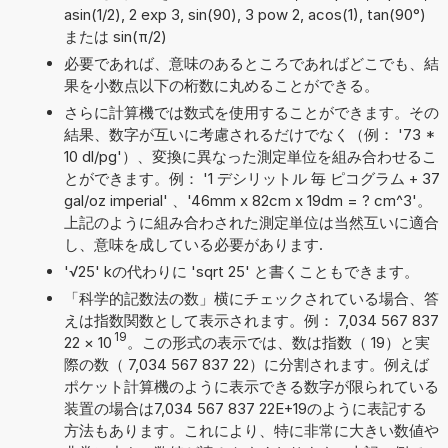
asin(1/2), 2 exp 3, sin(90), 3 pow 2, acos(1), tan(90°)
または sin(π/2)
必要であれば、意味のあるところであればどこでも、結
果を小数点以下の桁数に丸めることができる。
さらに計算機では数式を使用することができます。その
結果、数字が互いに考慮されるだけでなく（例： '73 *
10 dl/pg'）、変換に異なった測定単位を組み合わせるこ
とができます。例： '1 デシリットル 毎 ピコグラム + 37
gal/oz imperial' 、'46mm x 82cm x 19dm = ? cm^3'。
上記のように組み合わされた測定単位は当然互いに適合
し、意味を成している必要があります.
'√25' kの代わりに 'sqrt 25' と書くこともできます。
「科学的記数法の数」横にチェックされている場合、答
えは指数関数として表示されます。例： 7,034 567 837
19
22
×
10
。この形式の表示では、数は指数（ 19）と実
際の数（ 7,034 567 837 22）に分割されます。例えば
ポケット計算機のように表示できる数字が限られている
装置の場合は7,034 567 837 22E+19のように表記する
方法もあります。これにより、特に非常に大きい数値や