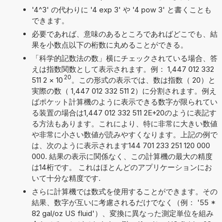
'4^3' の代わりに '4 exp 3' や '4 pow 3' と書くことも
できます。
必要であれば、意味のあるところであればどこでも、結
果を小数点以下の桁数に丸めることができる。
「科学的記数法の数」横にチェックされている場合、答
えは指数関数として表示されます。例： 1,447 012 332
20
511 2
×
10
。この形式の表示では、数は指数（ 20）と
実際の数（ 1,447 012 332 511 2）に分割されます。例え
ばポケット計算機のように表示できる数字が限られてい
る装置の場合は1,447 012 332 511 2E+20のように表記す
る方法もあります。これにより、特に非常に大きい数値
や非常に小さい数値が読みやすくなります。上記の例で
は、次のように表示されます144 701 233 251 120 000
000. 結果の表示に関係なく、この計算機の最大の精度
は14桁です。 これはほとんどのアプリケーションにお
いて十分な精度です.
さらに計算機では数式を使用することができます。その
結果、数字が互いに考慮されるだけでなく（例： '55 *
82 gal/oz US fluid'）、変換に異なった測定単位を組み