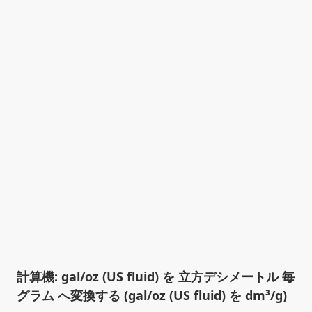
計算機: gal/oz (US fluid) を 立方デシメートル 毎
グラム へ変換する (gal/oz (US fluid) を dm³/g)