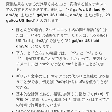
変換結果をできるだけ早く得るには、変換する値をテキスト
で入力するのが最適です。例えば、'73
gal/oz US fluid を
dm3/g
' または '1
gal/oz US fluid に dm3/g
' または単に '28
gal/oz US fluid
' と入力します:
ほとんどの場合、2 つのユニット名の間の単語 'を' (ま
たは '=' / '->') は省略できます。たとえば、'55 gal/oz
US fluid を dm3/g' ではなく '82
gal/oz US fluid
dm3/g
' となります。
平方」と「立方」の略語では、「^2」と「^3」から
「^」を省略することができる。したがって、平方セン
チメートルは cm^2 ではなく cm2 と書くことができ
る。
ギリシャ文字の'μ'(=マイクロ)の代わりに単純な'u'を使
うことができ、例えばµPaの代わりにuPaを使うことが
できる。
基本的な計算である、括弧, 加算 (+), 指数 (^), pi (π), 平
方根 (√), 除算 (/, :, ÷), 減算 (-) と 乗算 (*, x) はすべてこ
の時点で許可されています
1,57×10^5の代わりに1,57e5と書くこともできる。e」は