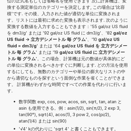
位の正式名もしくは省略名を使用できます 次に計算機は、変
換する測定単位のカテゴリーを決定します, この場合は'比容
積'です. その後、入力された値が適切な単位に変換されま
す。リストには最初に求めた変換も表示されます. 次のように
変換する数値を入力することもできます：'55 gal/oz US fluid
を dm3/g' または '92 gal/oz US fluid に dm3/g'、'82
gal/oz
US fluid -> 立方デシメートル 毎 グラム
'、'10
gal/oz US
fluid = dm3/g
' または '64
gal/oz US fluid を 立方デシメー
トル 毎 グラム
' または '19
gal/oz US fluid に 立方デシメー
トル 毎 グラム
'。この場合、計算機は元の数値が具体的にど
の単位に変換されるべきかすぐに判断します. どの方法を使用
するにしても、無数のカテゴリーや単位の膨大なリストの中
から適切なものを探すという面倒な作業を省くことができま
す。 計算機がわずかな時間ですべての作業を代わりに行いま
す.
数学関数 exp, cos, pow, acos, sin, sqrt, tan, atan と
asin も使用できる。例：asin(1/2), sin(π/2), 2 exp 3,
tan(90°), sqrt(4), acos(1), 3 pow 2, cos(pi/2),
atan(1/4) または sin(90)
'√4' kの代わりに 'sqrt 4' と書くこともできます。