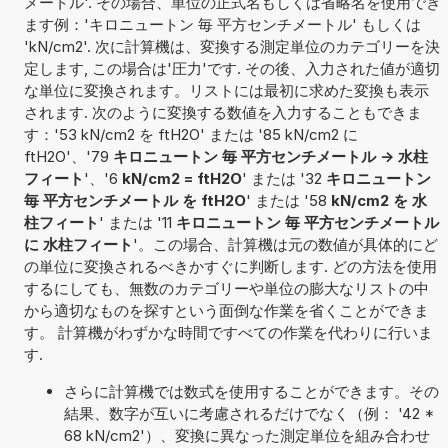
メートル'. その場合、単位の正式名もしくは省略名を使用でき
ます例：'キロニュートン 毎 平方センチメートル' もしくは
'kN/cm2'. 次に計算機は、変換する測定単位のカテゴリーを決
定します, この場合は'圧力'です. その後、入力された値が適切
な単位に変換されます。リストには最初に求めた変換も表示
されます. 次のように変換する数値を入力することもできま
す：'53 kN/cm2 を ftH2O' または '85 kN/cm2 に
ftH2O'、'79
キロニュートン 毎 平方センチメートル -> 水柱
フィート
'、'6
kN/cm2 = ftH2O
' または '32
キロニュートン
毎 平方センチメートル を ftH2O
' または '58
kN/cm2 を 水
柱フィート
' または '11
キロニュートン 毎 平方センチメートル
に 水柱フィート
'。この場合、計算機は元の数値が具体的にど
の単位に変換されるべきかすぐに判断します. どの方法を使用
するにしても、無数のカテゴリーや単位の膨大なリストの中
から適切なものを探すという面倒な作業を省くことができま
す。 計算機がわずかな時間ですべての作業を代わりに行いま
す.
さらに計算機では数式を使用することができます。その
結果、数字が互いに考慮されるだけでなく（例： '42 *
68 kN/cm2'）、変換に異なった測定単位を組み合わせ