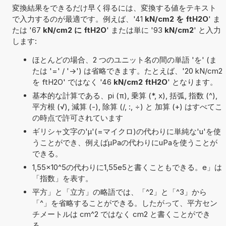
変換結果をできるだけ早く得るには、変換する値をテキスト
で入力するのが最適です。例えば、'41
kN/cm2 を ftH2O
' ま
たは '67
kN/cm2 に ftH2O
' または単に '93
kN/cm2
' と入力
します:
ほとんどの場合、2 つのユニット名の間の単語 'を' (ま
たは '=' / '->') は省略できます。たとえば、'20 kN/cm2
を ftH2O' ではなく '46
kN/cm2 ftH2O
' となります。
基本的な計算である、pi (π), 乗算 (*, x), 括弧, 指数 (^),
平方根 (√), 減算 (-), 除算 (/, :, ÷) と 加算 (+) はすべてこ
の時点で許可されています
ギリシャ文字の'μ'(=マイクロ)の代わりに単純な'u'を使
うことができ、例えばµPaの代わりにuPaを使うことが
できる。
1,55×10^5の代わりに1,55e5と書くこともできる。e」は
「指数」を表す。
平方」と「立方」の略語では、「^2」と「^3」から
「^」を省略することができる。したがって、平方セン
チメートルは cm^2 ではなく cm2 と書くことができ
る。