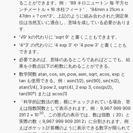
ることができます。例： '89 キロニュートン 毎 平方セ
ンチメートル + 16 水柱フィート' 、'94mm x 21cm x
47dm = ? cm^3'。上記のように組み合わされた測定単
位は当然互いに適合し、意味を成している必要がありま
す.
'√9' kの代わりに 'sqrt 9' と書くこともできます。
'4^3' の代わりに '4 exp 3' や '4 pow 3' と書くことも
できます。
必要であれば、意味のあるところであればどこでも、結
果を小数点以下の桁数に丸めることができる。
数学関数 atan, cos, sin, pow, asin, sqrt, acos, exp と
tan も使用できる。例：asin(1/2), sin(90), sin(π/2),
atan(1/4), 3 pow 2, sqrt(4), 2 exp 3, cos(pi/2),
tan(90°) または acos(1)
「科学的記数法の数」横にチェックされている場合、答
えは指数関数として表示されます。例： 9,967 999 909
20
291 2
×
10
。この形式の表示では、数は指数（ 20）と
実際の数（ 9,967 999 909 291 2）に分割されます。例
えばポケット計算機のように表示できる数字が限られて