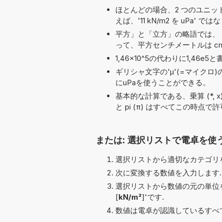
ほとんどの場合、2 つのユニット名の
えば、'11 kN/m2 を uPa' では
平方」と「立方」の略語では、「
って、平方センチメートルは cm
1,46×10^5の代わりに1,4
ギリシャ文字の'μ'(=マイクロ
にuPaを使うことができる。
基本的な計算である、乗算 (*, x), 平方根
と pi (π) はすべてこの時点
または: 選択リストで電卓を使
選択リストから適切なカテゴリを
次に変換する数値を入力します.
選択リストから数値の元の単位を
[
kN/m²
]'です.
数値は電卓が認識しているすべ