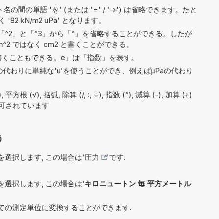
間の単語 'を' (または '=' / '->') は省略できます。たと
なく '82 kN/m2 uPa' となります。
^2」と「^3」から「^」を省略することができる。したが
^2 ではなく cm2 と書くことができる。
6e5と書くこともできる。e」は「指数」を表す。
)の代わりに単純な'u'を使うことができ、例えばµPaの代わり
 (√), 括弧, 除算 (/, :, ÷), 指数 (^), 減算 (-), 加算 (+)
で許可されています
う
選択します, この場合は'
圧力
'です.
選択します, この場合は'
キロニュートン 毎 平方メートル
ての測定単位に変換することができます.