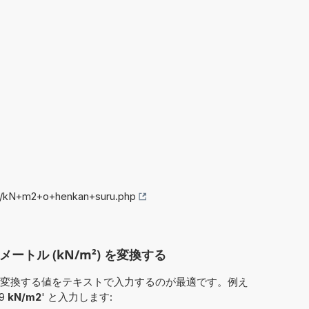
fo/kN+m2+o+henkan+suru.php
メートル (kN/m²) を変換する
変換する値をテキストで入力するのが最適です。例え
39
kN/m2
' と入力します: