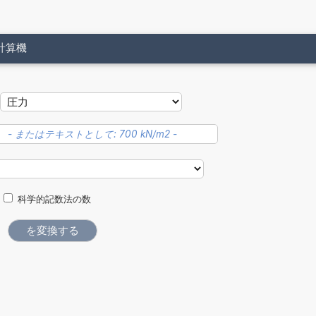
計算機
科学的記数法の数