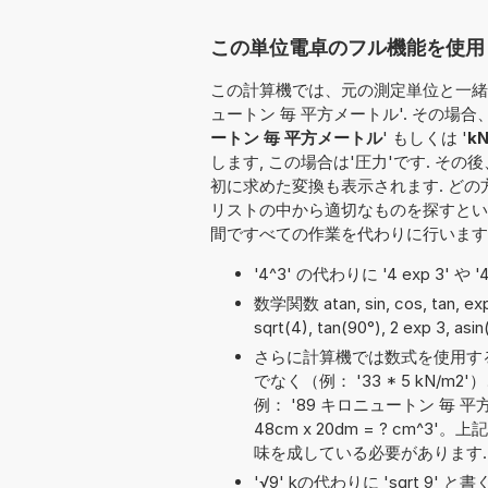
この単位電卓のフル機能を使用し
この計算機では、元の測定単位と一緒に
ュートン 毎 平方メートル'. その
ートン 毎 平方メートル
' もしくは '
k
します, この場合は'圧力'です. 
初に求めた変換も表示されます. ど
リストの中から適切なものを探すとい
間ですべての作業を代わりに行います
'4^3' の代わりに '4 exp 3' 
数学関数 atan, sin, cos, tan, 
sqrt(4), tan(90°), 2 exp 3, asi
さらに計算機では数式を使用す
でなく（例： '33 * 5 kN
例： '89 キロニュートン 毎 平方
48cm x 20dm = ? c
味を成している必要があります.
'√9' kの代わりに 'sqrt 9'