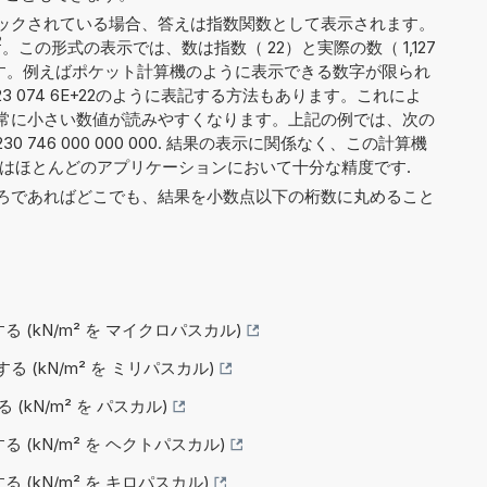
ックされている場合、答えは指数関数として表示されます。
2
。この形式の表示では、数は指数（ 22）と実際の数（ 1,127
割されます。例えばポケット計算機のように表示できる数字が限られ
 323 074 6E+22のように表記する方法もあります。これによ
常に小さい数値が読みやすくなります。上記の例では、次の
230 746 000 000 000. 結果の表示に関係なく、この計算機
れはほとんどのアプリケーションにおいて十分な精度です.
ろであればどこでも、結果を小数点以下の桁数に丸めること
換する (kN/m² を マイクロパスカル)
換する (kN/m² を ミリパスカル)
る (kN/m² を パスカル)
換する (kN/m² を ヘクトパスカル)
する (kN/m² を キロパスカル)