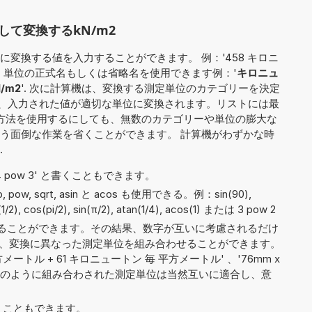
て変換するkN/m2
変換する値を入力することができます。 例：'458 キロニ
場合、単位の正式名もしくは省略名を使用できます例：'
キロニュ
N/m2
'. 次に計算機は、変換する測定単位のカテゴリーを決定
その後、入力された値が適切な単位に変換されます。リストには最
の方法を使用するにしても、無数のカテゴリーや単位の膨大な
う面倒な作業を省くことができます。 計算機がわずかな時
.
や '4 pow 3' と書くこともできます。
exp, pow, sqrt, asin と acos も使用できる。例：sin(90),
n(1/2), cos(pi/2), sin(π/2), atan(1/4), acos(1) または 3 pow 2
ることができます。その結果、数字が互いに考慮されるだけ
/m2'）、変換に異なった測定単位を組み合わせることができます。
メートル + 61 キロニュートン 毎 平方メートル' 、'76mm x
m^3'。上記のように組み合わされた測定単位は当然互いに適合し、意
 と書くこともできます。