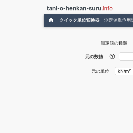
tani-o-henkan-suru
.info
クイック単位変換器
測定値単位用
測定値の種類
元の数値
?
元の単位