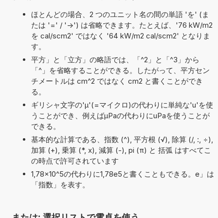
ほとんどの場合、2 つのユニット名の間の単語 'を' (ま
たは '=' / '->') は省略できます。たとえば、'76 kW/m2
を cal/scm2' ではなく '64 kW/m2 cal/scm2' となりま
す。
平方」と「立方」の略語では、「^2」と「^3」から
「^」を省略することができる。したがって、平方セン
チメートルは cm^2 ではなく cm2 と書くことができ
る。
ギリシャ文字の'μ'(=マイクロ)の代わりに単純な'u'を使
うことができ、例えばµPaの代わりにuPaを使うことが
できる。
基本的な計算である、指数 (^), 平方根 (√), 除算 (/, :, ÷),
加算 (+), 乗算 (*, x), 減算 (-), pi (π) と 括弧 はすべてこ
の時点で許可されています
1,78×10^5の代わりに1,78e5と書くこともできる。e」は
「指数」を表す。
または: 選択リストで電卓を使う