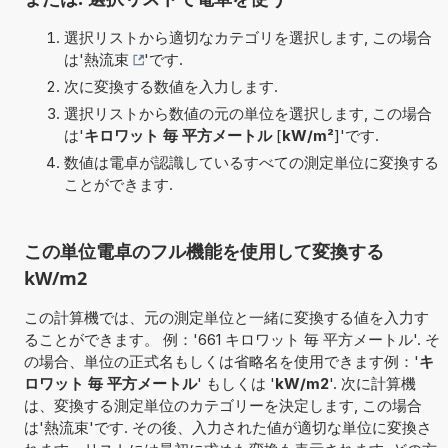
選択リストから適切なカテゴリを選択します, この場合
は'
熱流束
'です.
次に変換する数値を入力します.
選択リストから数値の元の単位を選択します, この場合
は'
キロワット 毎 平方メートル
[
kW/m²
]'です.
数値は電卓が認識しているすべての測定単位に変換する
ことができます.
この単位電卓のフル機能を使用して変換する
kW/m2
この計算機では、元の測定単位と一緒に変換する値を入力す
ることができます。 例：'661 キロワット 毎 平方メートル'. そ
の場合、単位の正式名もしくは省略名を使用できます例：'
キ
ロワット 毎 平方メートル
' もしくは '
kW/m2
'. 次に計算機
は、変換する測定単位のカテゴリーを決定します, この場合
は'熱流束'です. その後、入力された値が適切な単位に変換さ