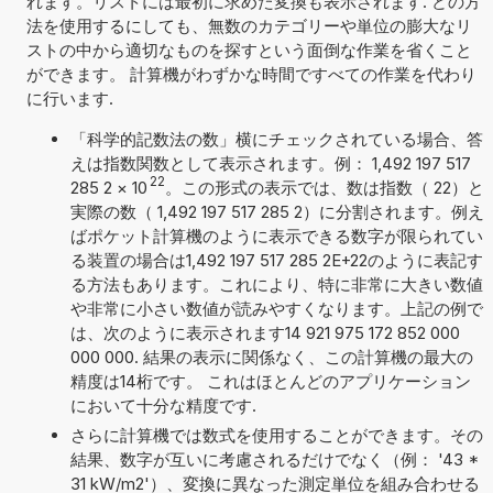
れます。リストには最初に求めた変換も表示されます. どの方
法を使用するにしても、無数のカテゴリーや単位の膨大なリ
ストの中から適切なものを探すという面倒な作業を省くこと
ができます。 計算機がわずかな時間ですべての作業を代わり
に行います.
「科学的記数法の数」横にチェックされている場合、答
えは指数関数として表示されます。例： 1,492 197 517
22
285 2
×
10
。この形式の表示では、数は指数（ 22）と
実際の数（ 1,492 197 517 285 2）に分割されます。例え
ばポケット計算機のように表示できる数字が限られてい
る装置の場合は1,492 197 517 285 2E+22のように表記す
る方法もあります。これにより、特に非常に大きい数値
や非常に小さい数値が読みやすくなります。上記の例で
は、次のように表示されます14 921 975 172 852 000
000 000. 結果の表示に関係なく、この計算機の最大の
精度は14桁です。 これはほとんどのアプリケーション
において十分な精度です.
さらに計算機では数式を使用することができます。その
結果、数字が互いに考慮されるだけでなく（例： '43 *
31 kW/m2'）、変換に異なった測定単位を組み合わせる