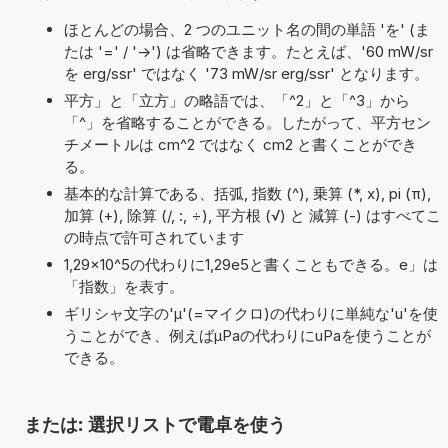
ほとんどの場合、2 つのユニット名の間の単語 'を' (ま
たは '=' / '->') は省略できます。たとえば、'60 mW/sr
を erg/ssr' ではなく '73 mW/sr erg/ssr' となります。
平方」と「立方」の略語では、「^2」と「^3」から
「^」を省略することができる。したがって、平方セン
チメートルは cm^2 ではなく cm2 と書くことができ
る。
基本的な計算である、括弧, 指数 (^), 乗算 (*, x), pi (π),
加算 (+), 除算 (/, :, ÷), 平方根 (√) と 減算 (-) はすべてこ
の時点で許可されています
1,29×10^5の代わりに1,29e5と書くこともできる。e」は
「指数」を表す。
ギリシャ文字の'μ'(=マイクロ)の代わりに単純な'u'を使
うことができ、例えばµPaの代わりにuPaを使うことが
できる。
または: 選択リストで電卓を使う