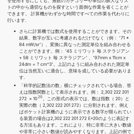
を使用するにしても、無数のカテゴリーや単位の膨大なリス
トの中から適切なものを探すという面倒な作業を省くことが
できます。 計算機がわずかな時間ですべての作業を代わりに
行います.
さらに計算機では数式を使用することができます。その
結果、数字が互いに考慮されるだけでなく（例： '71 *
84 mW/sr'）、変換に異なった測定単位を組み合わせる
ことができます。例： '45 ミリワット 毎 ステラジアン
+ 58 ミリワット 毎 ステラジアン' 、'97mm x 11cm x
24dm = ? cm^3'。上記のように組み合わされた測定単
位は当然互いに適合し、意味を成している必要がありま
す.
「科学的記数法の数」横にチェックされている場合、答
えは指数関数として表示されます。例： 2,302 222 201
20
272
×
10
。この形式の表示では、数は指数（ 20）と
実際の数（ 2,302 222 201 272）に分割されます。例え
ばポケット計算機のように表示できる数字が限られてい
る装置の場合は2,302 222 201 272 E+20のように表記す
る方法もあります。これにより、特に非常に大きい数値
や非常に小さい数値が読みやすくなります。上記の例で