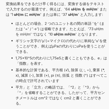
変換結果をできるだけ早く得るには、変換する値をテキスト
で入力するのが最適です。例えば、'64
uH/m を mH/m
' また
は '1
uH/m に mH/m
' または単に '37
uH/m
' と入力します:
ほとんどの場合、2 つのユニット名の間の単語 'を' (ま
たは '=' / '->') は省略できます。たとえば、'73 uH/m
を mH/m' ではなく '10
uH/m mH/m
' となります。
ギリシャ文字の'μ'(=マイクロ)の代わりに単純な'u'を使
うことができ、例えばµPaの代わりにuPaを使うことが
できる。
1,75×10^5の代わりに1,75e5と書くこともできる。e」は
「指数」を表す。
基本的な計算である、平方根 (√), 除算 (/, :, ÷), 乗算 (*,
x), 減算 (-), 加算 (+), pi (π), 括弧 と 指数 (^) はすべてこ
の時点で許可されています
平方」と「立方」の略語では、「^2」と「^3」から
「^」を省略することができる。したがって、平方セン
チメートルは cm^2 ではなく cm2 と書くことができ
る。