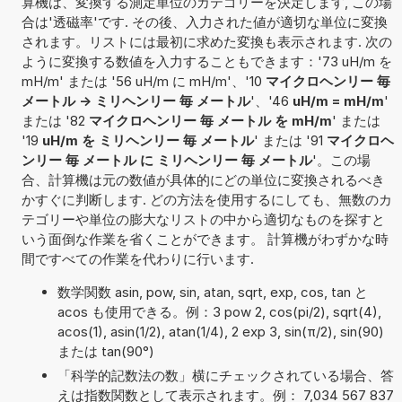
算機は、変換する測定単位のカテゴリーを決定します, この場
合は'透磁率'です. その後、入力された値が適切な単位に変換
されます。リストには最初に求めた変換も表示されます. 次の
ように変換する数値を入力することもできます：'73 uH/m を
mH/m' または '56 uH/m に mH/m'、'10
マイクロヘンリー 毎
メートル -> ミリヘンリー 毎 メートル
'、'46
uH/m = mH/m
'
または '82
マイクロヘンリー 毎 メートル を mH/m
' または
'19
uH/m を ミリヘンリー 毎 メートル
' または '91
マイクロヘ
ンリー 毎 メートル に ミリヘンリー 毎 メートル
'。この場
合、計算機は元の数値が具体的にどの単位に変換されるべき
かすぐに判断します. どの方法を使用するにしても、無数のカ
テゴリーや単位の膨大なリストの中から適切なものを探すと
いう面倒な作業を省くことができます。 計算機がわずかな時
間ですべての作業を代わりに行います.
数学関数 asin, pow, sin, atan, sqrt, exp, cos, tan と
acos も使用できる。例：3 pow 2, cos(pi/2), sqrt(4),
acos(1), asin(1/2), atan(1/4), 2 exp 3, sin(π/2), sin(90)
または tan(90°)
「科学的記数法の数」横にチェックされている場合、答
えは指数関数として表示されます。例： 7,034 567 837