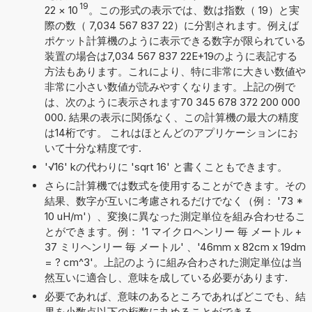
19
22
×
10
。この形式の表示では、数は指数（ 19）と実
際の数（ 7,034 567 837 22）に分割されます。例えば
ポケット計算機のように表示できる数字が限られている
装置の場合は7,034 567 837 22E+19のように表記する
方法もあります。これにより、特に非常に大きい数値や
非常に小さい数値が読みやすくなります。上記の例で
は、次のように表示されます70 345 678 372 200 000
000. 結果の表示に関係なく、この計算機の最大の精度
は14桁です。 これはほとんどのアプリケーションにお
いて十分な精度です.
'√16' kの代わりに 'sqrt 16' と書くこともできます。
さらに計算機では数式を使用することができます。その
結果、数字が互いに考慮されるだけでなく（例： '73 *
10 uH/m'）、変換に異なった測定単位を組み合わせるこ
とができます。例： '1 マイクロヘンリー 毎 メートル +
37 ミリヘンリー 毎 メートル' 、'46mm x 82cm x 19dm
= ? cm^3'。上記のように組み合わされた測定単位は当
然互いに適合し、意味を成している必要があります.
必要であれば、意味のあるところであればどこでも、結
果を小数点以下の桁数に丸めることができる。