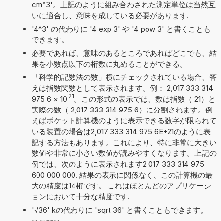
cm^3'。上記のように組み合わされた測定単位は当然互
いに適合し、意味を成している必要があります.
'4^3' の代わりに '4 exp 3' や '4 pow 3' と書くことも
できます。
必要であれば、意味のあるところであればどこでも、結
果を小数点以下の桁数に丸めることができる。
「科学的記数法の数」横にチェックされている場合、答
えは指数関数として表示されます。例： 2,017 333 314
21
975 6
×
10
。この形式の表示では、数は指数（ 21）と
実際の数（ 2,017 333 314 975 6）に分割されます。例
えばポケット計算機のように表示できる数字が限られて
いる装置の場合は2,017 333 314 975 6E+21のように表
記する方法もあります。これにより、特に非常に大きい
数値や非常に小さい数値が読みやすくなります。上記の
例では、次のように表示されます2 017 333 314 975
600 000 000. 結果の表示に関係なく、この計算機の最
大の精度は14桁です。 これはほとんどのアプリケーシ
ョンにおいて十分な精度です.
'√36' kの代わりに 'sqrt 36' と書くこともできます。