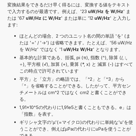
変換結果をできるだけ早く得るには、変換する値をテキスト
で入力するのが最適です。例えば、'23
uW/Hz を W/Hz
' ま
たは '67
uW/Hz に W/Hz
' または単に '12
uW/Hz
' と入力し
ます:
ほとんどの場合、2 つのユニット名の間の単語 'を' (ま
たは '=' / '->') は省略できます。たとえば、'56 uW/Hz
を W/Hz' ではなく '1
uW/Hz W/Hz
' となります。
基本的な計算である、括弧, pi (π), 指数 (^), 除算 (/, :,
÷), 平方根 (√), 加算 (+), 乗算 (*, x) と 減算 (-) はすべて
この時点で許可されています
平方」と「立方」の略語では、「^2」と「^3」から
「^」を省略することができる。したがって、平方セン
チメートルは cm^2 ではなく cm2 と書くことができ
る。
1,91×10^5の代わりに1,91e5と書くこともできる。e」は
「指数」を表す。
ギリシャ文字の'μ'(=マイクロ)の代わりに単純な'u'を使
うことができ、例えばµPaの代わりにuPaを使うことが
できる。