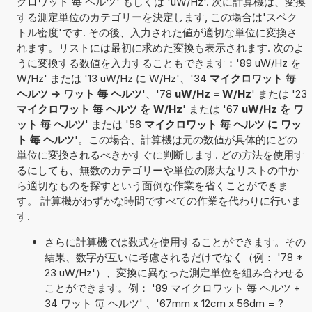
クロワット 毎 ヘルツ' もしくは 'uW/Hz'. 次に計算機は、変換
する測定単位のカテゴリーを決定します, この場合は'スペク
トル密度'です. その後、入力された値が適切な単位に変換さ
れます。リストには最初に求めた変換も表示されます. 次のよ
うに変換する数値を入力することもできます：'89 uW/Hz を
W/Hz' または '13 uW/Hz に W/Hz'、'34
マイクロワット 毎
ヘルツ -> ワット 毎 ヘルツ
'、'78
uW/Hz = W/Hz
' または '23
マイクロワット 毎 ヘルツ を W/Hz
' または '67
uW/Hz を ワ
ット 毎 ヘルツ
' または '56
マイクロワット 毎 ヘルツ に ワッ
ト 毎 ヘルツ
'。この場合、計算機は元の数値が具体的にどの
単位に変換されるべきかすぐに判断します. どの方法を使用す
るにしても、無数のカテゴリーや単位の膨大なリストの中か
ら適切なものを探すという面倒な作業を省くことができま
す。 計算機がわずかな時間ですべての作業を代わりに行いま
す.
さらに計算機では数式を使用することができます。その
結果、数字が互いに考慮されるだけでなく（例： '78 *
23 uW/Hz'）、変換に異なった測定単位を組み合わせる
ことができます。例： '89 マイクロワット 毎 ヘルツ +
34 ワット 毎 ヘルツ' 、'67mm x 12cm x 56dm = ?