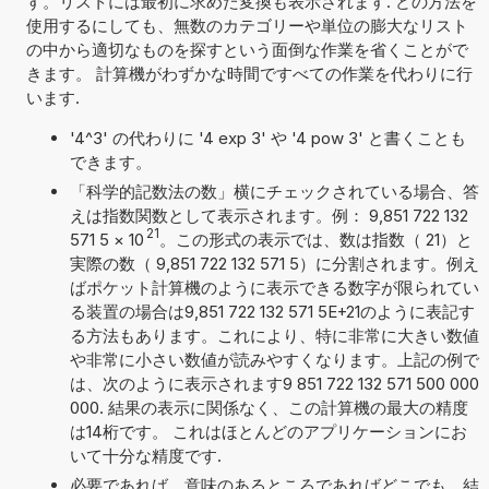
す。リストには最初に求めた変換も表示されます. どの方法を
使用するにしても、無数のカテゴリーや単位の膨大なリスト
の中から適切なものを探すという面倒な作業を省くことがで
きます。 計算機がわずかな時間ですべての作業を代わりに行
います.
'4^3' の代わりに '4 exp 3' や '4 pow 3' と書くことも
できます。
「科学的記数法の数」横にチェックされている場合、答
えは指数関数として表示されます。例： 9,851 722 132
21
571 5
×
10
。この形式の表示では、数は指数（ 21）と
実際の数（ 9,851 722 132 571 5）に分割されます。例え
ばポケット計算機のように表示できる数字が限られてい
る装置の場合は9,851 722 132 571 5E+21のように表記す
る方法もあります。これにより、特に非常に大きい数値
や非常に小さい数値が読みやすくなります。上記の例で
は、次のように表示されます9 851 722 132 571 500 000
000. 結果の表示に関係なく、この計算機の最大の精度
は14桁です。 これはほとんどのアプリケーションにお
いて十分な精度です.
必要であれば、意味のあるところであればどこでも、結