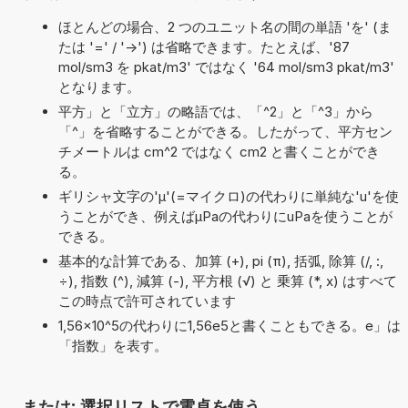
ほとんどの場合、2 つのユニット名の間の単語 'を' (ま
たは '=' / '->') は省略できます。たとえば、'87
mol/sm3 を pkat/m3' ではなく '64 mol/sm3 pkat/m3'
となります。
平方」と「立方」の略語では、「^2」と「^3」から
「^」を省略することができる。したがって、平方セン
チメートルは cm^2 ではなく cm2 と書くことができ
る。
ギリシャ文字の'μ'(=マイクロ)の代わりに単純な'u'を使
うことができ、例えばµPaの代わりにuPaを使うことが
できる。
基本的な計算である、加算 (+), pi (π), 括弧, 除算 (/, :,
÷), 指数 (^), 減算 (-), 平方根 (√) と 乗算 (*, x) はすべて
この時点で許可されています
1,56×10^5の代わりに1,56e5と書くこともできる。e」は
「指数」を表す。
または: 選択リストで電卓を使う