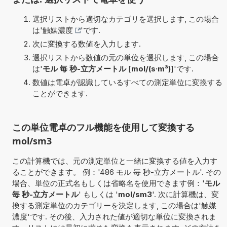
選択リストから適切なカテゴリを選択します, この場合
は'
触媒濃度
'です.
次に変換する数値を入力します.
選択リストから数値の元の単位を選択します, この場合
は'
モル 毎 秒-立方メートル
[
mol/(s·m³)
]'です.
数値は電卓が認識しているすべての測定単位に変換する
ことができます.
この単位電卓のフル機能を使用して変換する
mol/sm3
この計算機では、元の測定単位と一緒に変換する値を入力す
ることができます。 例：'486 モル 毎 秒-立方メートル'. その
場合、単位の正式名もしくは省略名を使用できます例：'
モル
毎 秒-立方メートル
' もしくは '
mol/sm3
'. 次に計算機は、変
換する測定単位のカテゴリーを決定します, この場合は'触媒
濃度'です. その後、入力された値が適切な単位に変換されま