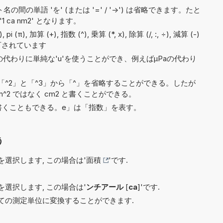
間の単語 'を' (または '=' / '->') は省略できます。たと
'1 ca nm2' となります。
, 加算 (+), 指数 (^), 乗算 (*, x), 除算 (/, :, ÷), 減算 (-)
可されています
)の代わりに単純な'u'を使うことができ、例えばµPaの代わり
^2」と「^3」から「^」を省略することができる。したが
^2 ではなく cm2 と書くことができる。
7e5と書くこともできる。e」は「指数」を表す。
う
選択します, この場合は'
面積
'です.
選択します, この場合は'
ンチアール
[
ca
]'です.
ての測定単位に変換することができます.