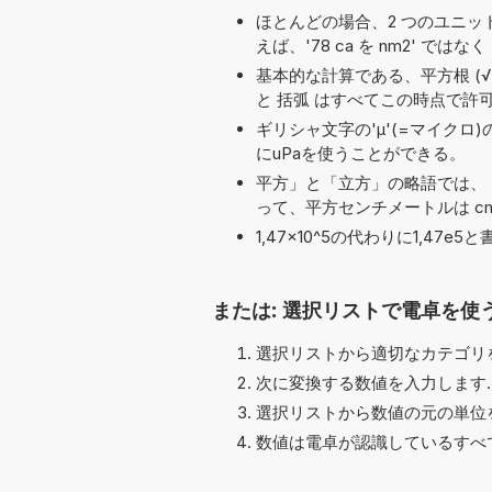
ほとんどの場合、2 つのユニット名の
えば、'78 ca を nm2' ではなく 
基本的な計算である、平方根 (√), pi (π)
と 括弧 はすべてこの時点で許
ギリシャ文字の'μ'(=マイクロ
にuPaを使うことができる。
平方」と「立方」の略語では、「
って、平方センチメートルは cm
1,47×10^5の代わりに1,4
または: 選択リストで電卓を使
選択リストから適切なカテゴリを
次に変換する数値を入力します.
選択リストから数値の元の単位を
数値は電卓が認識しているすべ