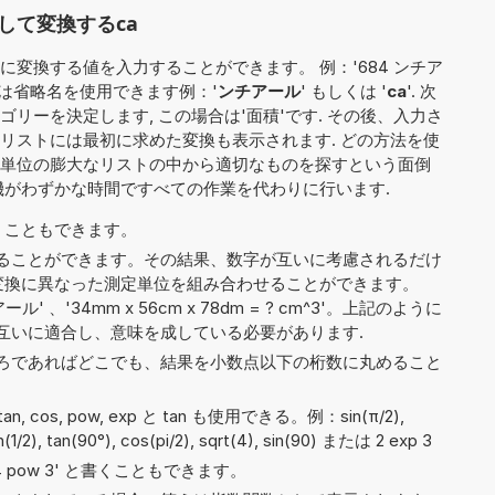
して変換するca
変換する値を入力することができます。 例：'684 ンチア
くは省略名を使用できます例：'
ンチアール
' もしくは '
ca
'. 次
リーを決定します, この場合は'面積'です. その後、入力さ
リストには最初に求めた変換も表示されます. どの方法を使
単位の膨大なリストの中から適切なものを探すという面倒
機がわずかな時間ですべての作業を代わりに行います.
 と書くこともできます。
ることができます。その結果、数字が互いに考慮されるだけ
a'）、変換に異なった測定単位を組み合わせることができます。
ール' 、'34mm x 56cm x 78dm = ? cm^3'。上記のように
互いに適合し、意味を成している必要があります.
ろであればどこでも、結果を小数点以下の桁数に丸めること
, atan, cos, pow, exp と tan も使用できる。例：sin(π/2),
in(1/2), tan(90°), cos(pi/2), sqrt(4), sin(90) または 2 exp 3
や '4 pow 3' と書くこともできます。