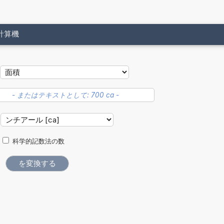
計算機
科学的記数法の数