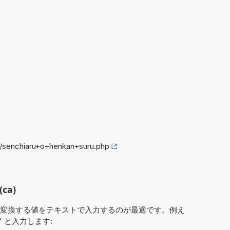
o/senchiaru+o+henkan+suru.php
ca)
変換する値をテキストで入力するのが最適です。例え
' と入力します: