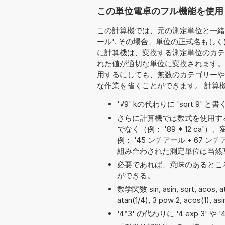
この単位電卓のフル機能を使用
この計算機では、元の測定単位と一緒に
ール'. その場合、単位の正式名もし
に計算機は、変換する測定単位のカテゴ
れた値が適切な単位に変換されます。
用するにしても、無数のカテゴリーや
な作業を省くことができます。 計算
'√9' kの代わりに 'sqrt 9'
さらに計算機では数式を使用す
でなく（例： '89 * 12 c
例： '45 ンチアール + 67 ンチア
組み合わされた測定単位は当然
必要であれば、意味のあるとこ
ができる。
数学関数 sin, asin, sqrt, acos
atan(1/4), 3 pow 2, acos(1), as
'4^3' の代わりに '4 exp 3' 