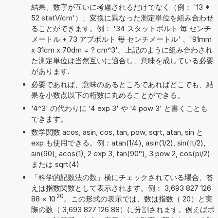
結果、数字が互いに考慮されるだけでなく（例： '13 *
52 statV/cm'）、変換に異なった測定単位を組み合わせ
ることができます。例： '34 スタットボルト 毎 センチ
メートル + 73 アブボルト 毎 センチメートル' 、'91mm
x 31cm x 70dm = ? cm^3'。上記のように組み合わされ
た測定単位は当然互いに適合し、意味を成している必要
があります.
必要であれば、意味のあるところであればどこでも、結
果を小数点以下の桁数に丸めることができる。
'4^3' の代わりに '4 exp 3' や '4 pow 3' と書くことも
できます。
数学関数 acos, asin, cos, tan, pow, sqrt, atan, sin と
exp も使用できる。例：atan(1/4), asin(1/2), sin(π/2),
sin(90), acos(1), 2 exp 3, tan(90°), 3 pow 2, cos(pi/2)
または sqrt(4)
「科学的記数法の数」横にチェックされている場合、答
えは指数関数として表示されます。例： 3,693 827 126
20
88
×
10
。この形式の表示では、数は指数（ 20）と実
際の数（ 3,693 827 126 88）に分割されます。例えばポ