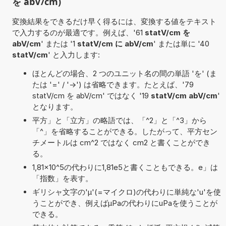
を abV/cm)
変換結果をできるだけ早く得るには、変換する値をテキスト
で入力するのが最適です。例えば、'61
statV/cm を
abV/cm
' または '1
statV/cm に abV/cm
' または単に '40
statV/cm
' と入力します:
ほとんどの場合、2 つのユニット名の間の単語 'を' (ま
たは '=' / '->') は省略できます。たとえば、'79
statV/cm を abV/cm' ではなく '19
statV/cm abV/cm
'
となります。
平方」と「立方」の略語では、「^2」と「^3」から
「^」を省略することができる。したがって、平方セン
チメートルは cm^2 ではなく cm2 と書くことができ
る。
1,81×10^5の代わりに1,81e5と書くこともできる。e」は
「指数」を表す。
ギリシャ文字の'μ'(=マイクロ)の代わりに単純な'u'を使
うことができ、例えばµPaの代わりにuPaを使うことが
できる。