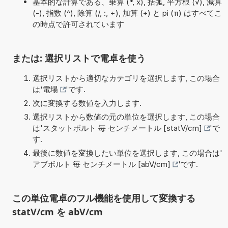
基本的な計算である、乗算 (*, x), 括弧, 平方根 (√), 減算
(-), 指数 (^), 除算 (/, :, ÷), 加算 (+) と pi (π) はすべてこ
の時点で許可されています
または: 選択リストで電卓を使う
選択リストから適切なカテゴリを選択します, この場合
は'
電場
'です.
次に変換する数値を入力します.
選択リストから数値の元の単位を選択します, この場合
は'
スタットボルト 毎 センチメートル [statV/cm]
'で
す.
最後に数値を変換したい単位を選択します, この場合は'
アブボルト 毎 センチメートル [abV/cm]
'です.
この単位電卓のフル機能を使用して変換する
statV/cm を abV/cm