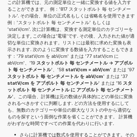
この計算機では、元の測定単位と一緒に変換する値を入力す
ることができます。 例：'817 スタットボルト 毎 センチメー
トル'. その場合、単位の正式名もしくは省略名を使用できます
例：'スタットボルト 毎 センチメートル' もしくは
'statV/cm'. 次に計算機は、変換する測定単位のカテゴリーを
決定します, この場合は'電場'です. その後、入力された値が適
切な単位に変換されます。リストには最初に求めた変換も表
示されます. 次のように変換する数値を入力することもできま
す：'79 statV/cm を abV/cm' または '77 statV/cm に
abV/cm'、'19
スタットボルト 毎 センチメートル -> アブボル
ト 毎 センチメートル
'、'58
statV/cm = abV/cm
' または '97
スタットボルト 毎 センチメートル を abV/cm
' または '37
statV/cm を アブボルト 毎 センチメートル
' または '16
スタ
ットボルト 毎 センチメートル に アブボルト 毎 センチメート
ル
'。この場合、計算機は元の数値が具体的にどの単位に変換
されるべきかすぐに判断します. どの方法を使用するにして
も、無数のカテゴリーや単位の膨大なリストの中から適切な
ものを探すという面倒な作業を省くことができます。 計算機
がわずかな時間ですべての作業を代わりに行います.
さらに計算機では数式を使用することができます。その