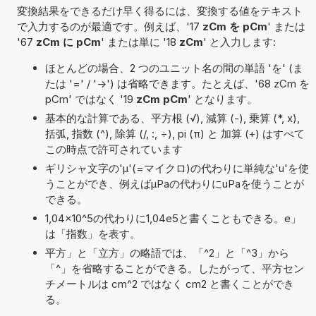
変換結果をできるだけ早く得るには、変換する値をテキスト
で入力するのが最適です。例えば、'17
zCm を pCm
' または
'67
zCm に pCm
' または単に '18
zCm
' と入力します:
ほとんどの場合、2 つのユニット名の間の単語 'を' (ま
たは '=' / '->') は省略できます。たとえば、'68 zCm を
pCm' ではなく '19
zCm pCm
' となります。
基本的な計算である、平方根 (√), 減算 (-), 乗算 (*, x),
括弧, 指数 (^), 除算 (/, :, ÷), pi (π) と 加算 (+) はすべて
この時点で許可されています
ギリシャ文字の'μ'(=マイクロ)の代わりに単純な'u'を使
うことができ、例えばµPaの代わりにuPaを使うことが
できる。
1,04×10^5の代わりに1,04e5と書くこともできる。e」
は「指数」を表す。
平方」と「立方」の略語では、「^2」と「^3」から
「^」を省略することができる。したがって、平方セン
チメートルは cm^2 ではなく cm2 と書くことができ
る。