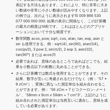
表記する方法もあります。これにより、特に非常に大き
い数値や非常に小さい数値が読みやすくなります。上記
の例では、次のように表示されます15 009 866 530
077 000 000 000. 結果の表示に関係なく、この計算機
の最大の精度は14桁です。 これはほとんどのアプリケ
ーションにおいて十分な精度です.
数学関数 acos, pow, sqrt, cos, atan, tan, exp, asin と
sin も使用できる。例：sqrt(4), sin(90), atan(1/4),
cos(pi/2), 3 pow 2, sin(π/2), 2 exp 3, asin(1/2),
tan(90°) または acos(1)
必要であれば、意味のあるところであればどこでも、結
果を小数点以下の桁数に丸めることができる。
さらに計算機では数式を使用することができます。その
結果、数字が互いに考慮されるだけでなく（例： '57 *
8 zCm'）、変換に異なった測定単位を組み合わせるこ
とができます。例： '56 zCm + 7 ピコクーロン-メート
ル' 、'58mm x 9cm x 59dm = ? cm^3'。上記のように
組み合わされた測定単位は当然互いに適合し、意味を成
している必要があります.