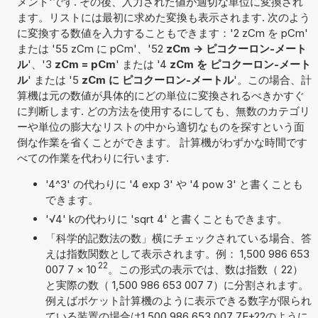
メント'です. その後、入力された値が適切な単位に変換され
ます。リストには最初に求めた変換も表示されます. 次のよう
に変換する数値を入力することもできます：'2 zCm を pCm'
または '55 zCm に pCm'、'52
zCm -> ピコクーロン-メート
ル
'、'3
zCm = pCm
' または '4
zCm を ピコクーロン-メート
ル
' または '5
zCm に ピコクーロン-メートル
'。この場合、計
算機は元の数値が具体的にどの単位に変換されるべきかすぐ
に判断します. どの方法を使用するにしても、無数のカテゴリ
ーや単位の膨大なリストの中から適切なものを探すという面
倒な作業を省くことができます。 計算機がわずかな時間です
べての作業を代わりに行います.
'4^3' の代わりに '4 exp 3' や '4 pow 3' と書くことも
できます。
'√4' kの代わりに 'sqrt 4' と書くこともできます。
「科学的記数法の数」横にチェックされている場合、答
えは指数関数として表示されます。例： 1,500 986 653
22
007 7
×
10
。この形式の表示では、数は指数（ 22）
と実際の数（ 1,500 986 653 007 7）に分割されます。
例えばポケット計算機のように表示できる数字が限られ
ている装置の場合は1,500 986 653 007 7E+22のように