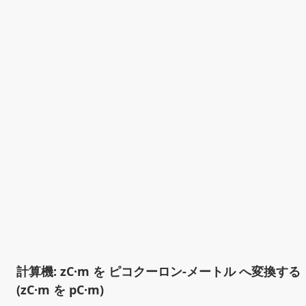
計算機: zC·m を ピコクーロン-メートル へ変換する
(zC·m を pC·m)