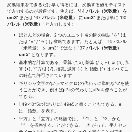
変換結果をできるだけ早く得るには、変換する値をテキスト
で入力するのが最適です。例えば、'44
バレル（米乾量） を
um3
' または '67
バレル（米乾量） に um3
' または単に '90
バレル（米乾量）
' と入力します:
ほとんどの場合、2 つのユニット名の間の単語 'を' (ま
たは '=' / '->') は省略できます。たとえば、'14 バレル
（米乾量） を um3' ではなく '37
バレル（米乾量）
um3
' となります。
基本的な計算である、乗算 (*, x), 除算 (/, :, ÷), pi (π), 加
算 (+), 平方根 (√), 括弧, 減算 (-) と 指数 (^) はすべてこ
の時点で許可されています
ギリシャ文字の'μ'(=マイクロ)の代わりに単純な'u'を使
うことができ、例えばµPaの代わりにuPaを使うことが
できる。
1,49×10^5の代わりに1,49e5と書くこともできる。e」
は「指数」を表す。
平方」と「立方」の略語では、「^2」と「^3」から
「^」を省略することができる。したがって、平方セン
チメートルは cm^2 ではなく cm2 と書くことができ