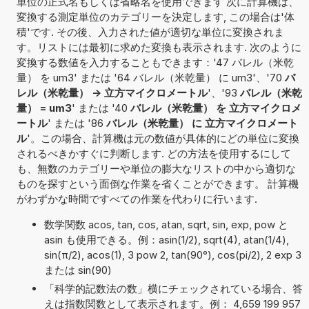
単位の正式名もしくは省略名を使用できます 次に計算機は、
変換する測定単位のカテゴリーを決定します, この場合は'体
積'です. その後、入力された値が適切な単位に変換されま
す。リストには最初に求めた変換も表示されます. 次のように
変換する数値を入力することもできます：'47 バレル（米乾
量） を um3' または '64 バレル（米乾量） に um3'、'70
バ
レル（米乾量） -> 立方マイクロメートル
'、'93
バレル（米乾
量） = um3
' または '40
バレル（米乾量） を 立方マイクロメ
ートル
' または '86
バレル（米乾量） に 立方マイクロメート
ル
'。この場合、計算機は元の数値が具体的にどの単位に変換
されるべきかすぐに判断します. どの方法を使用するにして
も、無数のカテゴリーや単位の膨大なリストの中から適切な
ものを探すという面倒な作業を省くことができます。 計算機
がわずかな時間ですべての作業を代わりに行います.
数学関数 acos, tan, cos, atan, sqrt, sin, exp, pow と
asin も使用できる。例：asin(1/2), sqrt(4), atan(1/4),
sin(π/2), acos(1), 3 pow 2, tan(90°), cos(pi/2), 2 exp 3
または sin(90)
「科学的記数法の数」横にチェックされている場合、答
えは指数関数として表示されます。例： 4,659 199 957