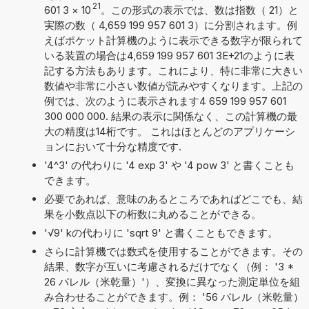
21
601 3
×
10
。この形式の表示では、数は指数（ 21）と
実際の数（ 4,659 199 957 601 3）に分割されます。例
えばポケット計算機のように表示できる数字が限られて
いる装置の場合は4,659 199 957 601 3E+21のように表
記する方法もあります。これにより、特に非常に大きい
数値や非常に小さい数値が読みやすくなります。上記の
例では、次のように表示されます4 659 199 957 601
300 000 000. 結果の表示に関係なく、この計算機の最
大の精度は14桁です。 これはほとんどのアプリケーシ
ョンにおいて十分な精度です.
'4^3' の代わりに '4 exp 3' や '4 pow 3' と書くことも
できます。
必要であれば、意味のあるところであればどこでも、結
果を小数点以下の桁数に丸めることができる。
'√9' kの代わりに 'sqrt 9' と書くこともできます。
さらに計算機では数式を使用することができます。その
結果、数字が互いに考慮されるだけでなく（例： '3 *
26 バレル（米乾量）'）、変換に異なった測定単位を組
み合わせることができます。例： '56 バレル（米乾量）