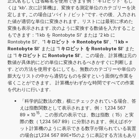
正式名もしくは省略名を使用できます例：'キロビット' もし
くは 'kb'. 次に計算機は、変換する測定単位のカテゴリーを決
定します, この場合は'バイト / ビット'です. その後、入力され
た値が適切な単位に変換されます。リストには最初に求めた
変換も表示されます. 次のように変換する数値を入力すること
もできます：'1 kb を Rontobyte SI' または '2 kb に
Rontobyte SI'、'1
キロビット -> Rontobyte SI
'、'1
kb =
Rontobyte SI
' または '1
キロビット を Rontobyte SI
' また
は '1
キロビット に Rontobyte SI
'。この場合、計算機は元の
数値が具体的にどの単位に変換されるべきかすぐに判断しま
す. どの方法を使用するにしても、無数のカテゴリーや単位の
膨大なリストの中から適切なものを探すという面倒な作業を
省くことができます。 計算機がわずかな時間ですべての作業
を代わりに行います.
「科学的記数法の数」横にチェックされている場合、答
えは指数関数として表示されます。例： 1,234 567
15
89
×
10
。この形式の表示では、数は指数（ 15）と実
際の数（ 1,234 567 89）に分割されます。例えばポケ
ット計算機のように表示できる数字が限られている装置
の場合は1,234 567 89E+15のように表記する方法もあり