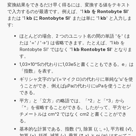
変換結果をできるだけ早く得るには、変換する値をテキスト
で入力するのが最適です。例えば、'1
kb を Rontobyte SI
'
または '1
kb に Rontobyte SI
' または単に '1
kb
' と入力しま
す:
ほとんどの場合、2 つのユニット名の間の単語 'を' (ま
たは '=' / '->') は省略できます。たとえば、'1 kb を
Rontobyte SI' ではなく '1
kb Rontobyte SI
' となりま
す。
1,03×10^5の代わりに1,03e5と書くこともできる。e」は
「指数」を表す。
ギリシャ文字の'μ'(=マイクロ)の代わりに単純な'u'を使
うことができ、例えばµPaの代わりにuPaを使うことが
できる。
平方」と「立方」の略語では、「^2」と「^3」から
「^」を省略することができる。したがって、平方セン
チメートルは cm^2 ではなく cm2 と書くことができ
る。
基本的な計算である、指数 (^), 除算 (/, :, ÷), 平方根 (√),
加算 (+), 括弧, 減算 (-), 乗算 (*, x) と pi (π) はすべてこ