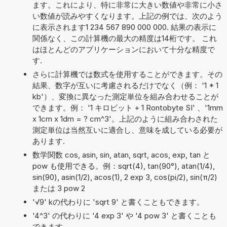
ます。これにより、特に非常に大きい数値や非常に小さ
い数値が読みやすくなります。上記の例では、次のよう
に表示されます1 234 567 890 000 000. 結果の表示に
関係なく、この計算機の最大の精度は14桁です。 これ
はほとんどのアプリケーションにおいて十分な精度で
す.
さらに計算機では数式を使用することができます。その
結果、数字が互いに考慮されるだけでなく（例： '1 * 1
kb'）、変換に異なった測定単位を組み合わせることが
できます。例： '1 キロビット + 1 Rontobyte SI' 、'1mm
x 1cm x 1dm = ? cm^3'。上記のように組み合わされた
測定単位は当然互いに適合し、意味を成している必要が
あります.
数学関数 cos, asin, sin, atan, sqrt, acos, exp, tan と
pow も使用できる。例：sqrt(4), tan(90°), atan(1/4),
sin(90), asin(1/2), acos(1), 2 exp 3, cos(pi/2), sin(π/2)
または 3 pow 2
'√9' kの代わりに 'sqrt 9' と書くこともできます。
'4^3' の代わりに '4 exp 3' や '4 pow 3' と書くことも
できます。