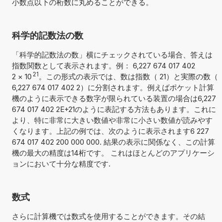
小数点以下の桁数に丸めることができる。
科学的記数法の数
「科学的記数法の数」横にチェックされている場合、答えは
指数関数として表示されます。例： 6,227 674 017 402
21
2
×
10
。この形式の表示では、数は指数（ 21）と実際の数（
6,227 674 017 402 2）に分割されます。例えばポケット計算
機のように表示できる数字が限られている装置の場合は6,227
674 017 402 2E+21のように表記する方法もあります。これに
より、特に非常に大きい数値や非常に小さい数値が読みやす
くなります。上記の例では、次のように表示されます6 227
674 017 402 200 000 000. 結果の表示に関係なく、この計算
機の最大の精度は14桁です。 これはほとんどのアプリケーシ
ョンにおいて十分な精度です.
数式
さらに計算機では数式を使用することができます。その結