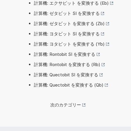
計算機: エクサビット を変換する (Eb)
計算機: ゼタビット SI を変換する
計算機: ゼタビット を変換する (Zb)
計算機: ヨタビット SI を変換する
計算機: ヨタビット を変換する (Yb)
計算機: Rontobit SI を変換する
計算機: Rontobit を変換する (Rb)
計算機: Quectobit SI を変換する
計算機: Quectobit を変換する (Qb)
次のカテゴリー