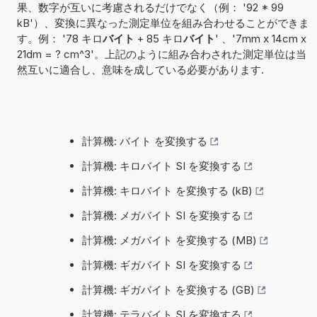
果、数字が互いに考慮されるだけでなく（例： '92 * 99
kB'）、変換に異なった測定単位を組み合わせることができま
す。例： '78 キロ
バイト
+ 85 キロ
バイト
' 、'7mm x 14cm x
21dm = ? cm^3'。上記のように組み合わされた測定単位は当
然互いに適合し、意味を成している必要があります.
計算機: バイト を変換する
計算機: キロバイト SI を変換する
計算機: キロバイト を変換する (kB)
計算機: メガバイト SI を変換する
計算機: メガバイト を変換する (MB)
計算機: ギガバイト SI を変換する
計算機: ギガバイト を変換する (GB)
計算機: テラバイト SI を変換する