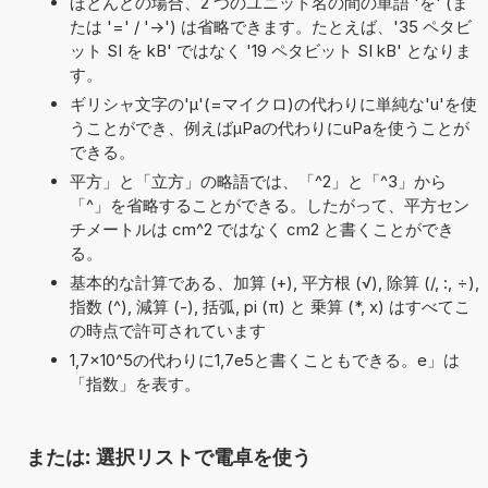
ほとんどの場合、2 つのユニット名の間の単語 'を' (ま
たは '=' / '->') は省略できます。たとえば、'35 ペタビ
ット SI を kB' ではなく '19 ペタビット SI kB' となりま
す。
ギリシャ文字の'μ'(=マイクロ)の代わりに単純な'u'を使
うことができ、例えばµPaの代わりにuPaを使うことが
できる。
平方」と「立方」の略語では、「^2」と「^3」から
「^」を省略することができる。したがって、平方セン
チメートルは cm^2 ではなく cm2 と書くことができ
る。
基本的な計算である、加算 (+), 平方根 (√), 除算 (/, :, ÷),
指数 (^), 減算 (-), 括弧, pi (π) と 乗算 (*, x) はすべてこ
の時点で許可されています
1,7×10^5の代わりに1,7e5と書くこともできる。e」は
「指数」を表す。
または: 選択リストで電卓を使う