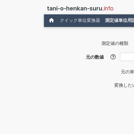
tani-o-henkan-suru
.info
クイック単位変換器
測定値単位用
測定値の種類
元の数値
?
元の
変換した