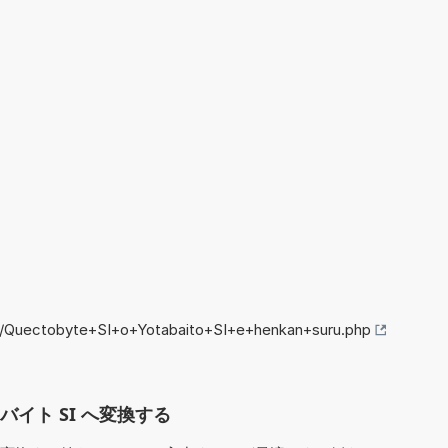
fo/Quectobyte+SI+o+Yotabaito+SI+e+henkan+suru.php
 ヨタバイト SI へ変換する