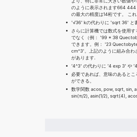
より、特に非常に大きい数値や
のように表示されます664 444 4
の最大の精度は14桁です。 こ
'√36' kの代わりに 'sqrt 3
さらに計算機では数式を使用す
でなく（例： '99 * 38 Qu
できます。例： '23 Quectobyte S
cm^3'。上記のように組み合
があります.
'4^3' の代わりに '4 exp 3' 
必要であれば、意味のあるとこ
ができる。
数学関数 acos, pow, sqrt, sin,
sin(π/2), asin(1/2), sqrt(4), a