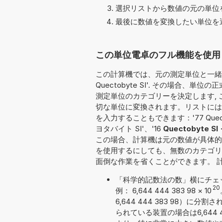
選択リストから数値の元の単位を
最後に数値を変換したい単位を選
この単位電卓のフル機能を使用して変
この計算機では、元の測定単位と一緒
Quectobyte SI'. その場合
測定単位のカテゴリーを決定します, こ
切な単位に変換されます。リストには
を入力することもできます：'77 Quectobyt
ヨタバイト SI'、'16
Quectobyte SI
この場合、計算機は元の数値が具体的
を使用するにしても、無数のカテゴリ
面倒な作業を省くことができます。 
「科学的記数法の数」横にチェ
20
例： 6,644 444 383 98
×
10
6,644 444 383 98
られている装置の場合は6,644 