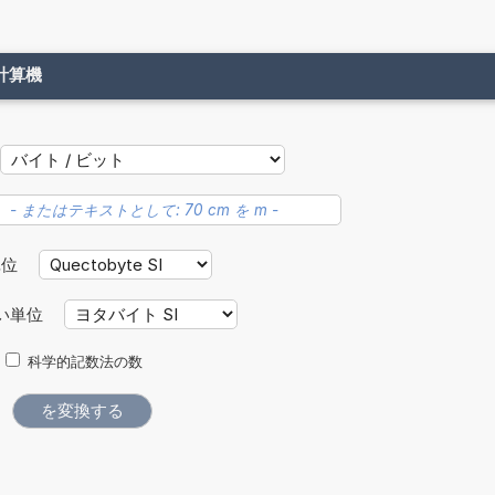
計算機
単位
い単位
科学的記数法の数