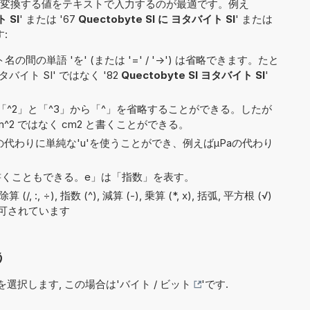
変換する値をテキストで入力するのが最適です。例え
 SI
' または '67
Quectobyte SI に ヨタバイト SI
' または
:
間の単語 'を' (または '=' / '->') は省略できます。たと
 ヨタバイト SI' ではなく '82
Quectobyte SI ヨタバイト SI
'
^2」と「^3」から「^」を省略することができる。したが
^2 ではなく cm2 と書くことができる。
)の代わりに単純な'u'を使うことができ、例えばµPaの代わり
9e5と書くこともできる。e」は「指数」を表す。
 :, ÷), 指数 (^), 減算 (-), 乗算 (*, x), 括弧, 平方根 (√)
で許可されています
う
選択します, この場合は'
バイト / ビット
'です.