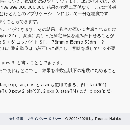
非常に小さい数値が読みやすくなります。上記の例では、次
38 398 000 000 000. 結果の表示に関係なく、この計算機
れはほとんどのアプリケーションにおいて十分な精度です.
6' と書くこともできます。
ることができます。その結果、数字が互いに考慮されるだけ
ectobyte SI'）、変換に異なった測定単位を組み合わせることが
I + 61 ヨタバイト SI' 、'76mm x 15cm x 53dm = ?
わされた測定単位は当然互いに適合し、意味を成している必要
や '4 pow 3' と書くこともできます。
ろであればどこでも、結果を小数点以下の桁数に丸めること
 atan, exp, tan, cos と asin も使用できる。例：tan(90°),
cos(1), 3 pow 2, sin(90), 2 exp 3, atan(1/4) または cos(pi/2)
会社情報
-
プライバシーポリシー
- © 2005-2026 by Thomas Hainke