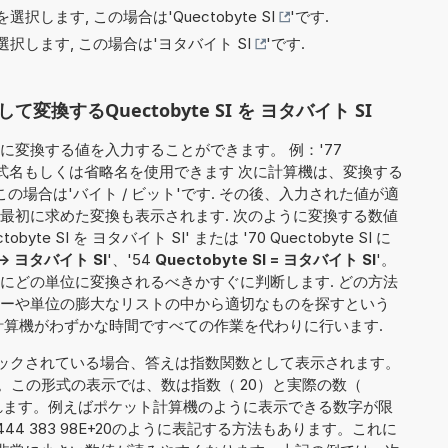
選択します, この場合は'
Quectobyte SI
'です.
択します, この場合は'
ヨタバイト SI
'です.
換するQuectobyte SI を ヨタバイト SI
に変換する値を入力することができます。 例：'77
、単位の正式名もしくは省略名を使用できます 次に計算機は、変換する
の場合は'バイト / ビット'です. その後、入力された値が適
最初に求めた変換も表示されます. 次のように変換する数値
e SI を ヨタバイト SI' または '70 Quectobyte SI に
 -> ヨタバイト SI
'、'54
Quectobyte SI = ヨタバイト SI
'。
にどの単位に変換されるべきかすぐに判断します. どの方法
ーや単位の膨大なリストの中から適切なものを探すという
計算機がわずかな時間ですべての作業を代わりに行います.
ックされている場合、答えは指数関数として表示されます。
。この形式の表示では、数は指数（ 20）と実際の数（
）に分割されます。例えばポケット計算機のように表示できる数字が限
444 383 98E+20のように表記する方法もあります。これに