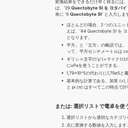
変換結果をできるだけ早く得るには、
ば、'29
Quectobyte SI を ヨタバイト
単に '6
Quectobyte SI
' と入力します
ほとんどの場合、2 つのユニット名の
えば、'44 Quectobyte SI を
となります。
平方」と「立方」の略語では、「
って、平方センチメートルは cm
ギリシャ文字の'μ'(=マイクロ
にuPaを使うことができる。
1,79×10^5の代わりに1,7
基本的な計算である、加算 (+), 除算 (/,
と pi (π) はすべてこの時点
または: 選択リストで電卓を使
選択リストから適切なカテゴリを
次に変換する数値を入力します.