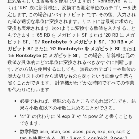
正式名もしくは省略名を使用できます例：'Rontobyte' もし
くは 'RB'. 次に計算機は、変換する測定単位のカテゴリーを決
定します, この場合は'バイト / ビット'です. その後、入力され
た値が適切な単位に変換されます。リストには最初に求めた
変換も表示されます. 次のように変換する数値を入力すること
もできます：'65 RB を メガビット SI' または '28 RB に メガ
ビット SI'、'97
Rontobyte -> メガビット SI
'、'30
RB = メ
ガビット SI
' または '62
Rontobyte を メガビット SI
' または
'59
Rontobyte に メガビット SI
'。この場合、計算機は元の
数値が具体的にどの単位に変換されるべきかすぐに判断しま
す. どの方法を使用するにしても、無数のカテゴリーや単位の
膨大なリストの中から適切なものを探すという面倒な作業を
省くことができます。 計算機がわずかな時間ですべての作業
を代わりに行います.
必要であれば、意味のあるところであればどこでも、結
果を小数点以下の桁数に丸めることができる。
'4^3' の代わりに '4 exp 3' や '4 pow 3' と書くことも
できます。
数学関数 asin, atan, cos, acos, pow, exp, sin, sqrt と
tan も使用できる。例：2 exp 3, cos(pi/2), 3 pow 2,