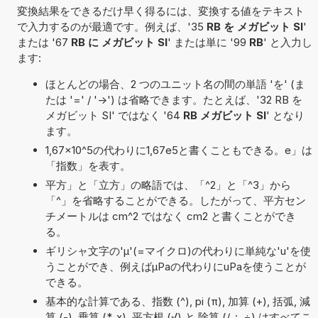
変換結果をできるだけ早く得るには、変換する値をテキスト
で入力するのが最適です。例えば、'35
RB を メガビット SI
'
または '67
RB に メガビット SI
' または単に '99
RB
' と入力し
ます:
ほとんどの場合、2 つのユニット名の間の単語 'を' (ま
たは '=' / '->') は省略できます。たとえば、'32 RB を
メガビット SI' ではなく '64
RB メガビット SI
' となり
ます。
1,67×10^5の代わりに1,67e5と書くこともできる。e」は
「指数」を表す。
平方」と「立方」の略語では、「^2」と「^3」から
「^」を省略することができる。したがって、平方セン
チメートルは cm^2 ではなく cm2 と書くことができ
る。
ギリシャ文字の'μ'(=マイクロ)の代わりに単純な'u'を使
うことができ、例えばµPaの代わりにuPaを使うことが
できる。
基本的な計算である、指数 (^), pi (π), 加算 (+), 括弧, 減
算 (-), 乗算 (*, x), 平方根 (√) と 除算 (/, :, ÷) はすべてこ