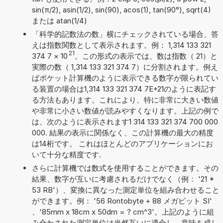
sin(π/2), asin(1/2), sin(90), acos(1), tan(90°), sqrt(4)
または atan(1/4)
「科学的記数法の数」横にチェックされている場合、答
えは指数関数として表示されます。例： 1,314 133 321
21
374 7
×
10
。この形式の表示では、数は指数（ 21）と
実際の数（ 1,314 133 321 374 7）に分割されます。例え
ばポケット計算機のように表示できる数字が限られてい
る装置の場合は1,314 133 321 374 7E+21のように表記す
る方法もあります。これにより、特に非常に大きい数値
や非常に小さい数値が読みやすくなります。上記の例で
は、次のように表示されます1 314 133 321 374 700 000
000. 結果の表示に関係なく、この計算機の最大の精度
は14桁です。 これはほとんどのアプリケーションにお
いて十分な精度です.
さらに計算機では数式を使用することができます。その
結果、数字が互いに考慮されるだけでなく（例： '21 *
53 RB'）、変換に異なった測定単位を組み合わせること
ができます。例： '56 Rontobyte + 88 メガビット SI'
、'85mm x 18cm x 50dm = ? cm^3'。上記のように組
み合わされた測定単位は当然互いに適合し、意味を成し