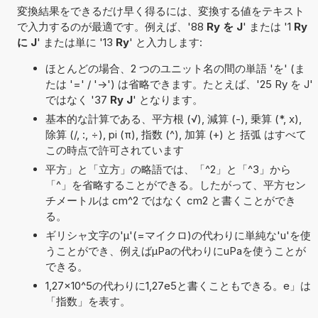
変換結果をできるだけ早く得るには、変換する値をテキスト
で入力するのが最適です。例えば、'88
Ry を J
' または '1
Ry
に J
' または単に '13
Ry
' と入力します:
ほとんどの場合、2 つのユニット名の間の単語 'を' (ま
たは '=' / '->') は省略できます。たとえば、'25 Ry を J'
ではなく '37
Ry J
' となります。
基本的な計算である、平方根 (√), 減算 (-), 乗算 (*, x),
除算 (/, :, ÷), pi (π), 指数 (^), 加算 (+) と 括弧 はすべて
この時点で許可されています
平方」と「立方」の略語では、「^2」と「^3」から
「^」を省略することができる。したがって、平方セン
チメートルは cm^2 ではなく cm2 と書くことができ
る。
ギリシャ文字の'μ'(=マイクロ)の代わりに単純な'u'を使
うことができ、例えばµPaの代わりにuPaを使うことが
できる。
1,27×10^5の代わりに1,27e5と書くこともできる。e」は
「指数」を表す。