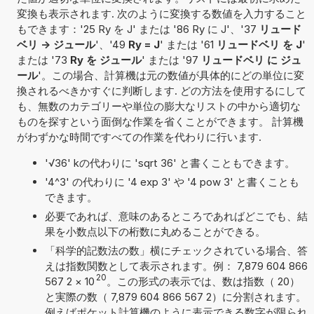
変換も表示されます. 次のように変換する数値を入力すること
もできます：'25 Ry を J' または '86 Ry に J'、'37
リュード
ベリ -> ジュール
'、'49
Ry = J
' または '61
リュードベリ を J
'
または '73
Ry を ジュール
' または '97
リュードベリ に ジュ
ール
'。この場合、計算機は元の数値が具体的にどの単位に変
換されるべきかすぐに判断します. どの方法を使用するにして
も、無数のカテゴリーや単位の膨大なリストの中から適切な
ものを探すという面倒な作業を省くことができます。 計算機
がわずかな時間ですべての作業を代わりに行います.
'√36' kの代わりに 'sqrt 36' と書くこともできます。
'4^3' の代わりに '4 exp 3' や '4 pow 3' と書くことも
できます。
必要であれば、意味のあるところであればどこでも、結
果を小数点以下の桁数に丸めることができる。
「科学的記数法の数」横にチェックされている場合、答
えは指数関数として表示されます。例： 7,879 604 866
20
567 2
×
10
。この形式の表示では、数は指数（ 20）
と実際の数（ 7,879 604 866 567 2）に分割されます。
例えばポケット計算機のように表示できる数字が限られ