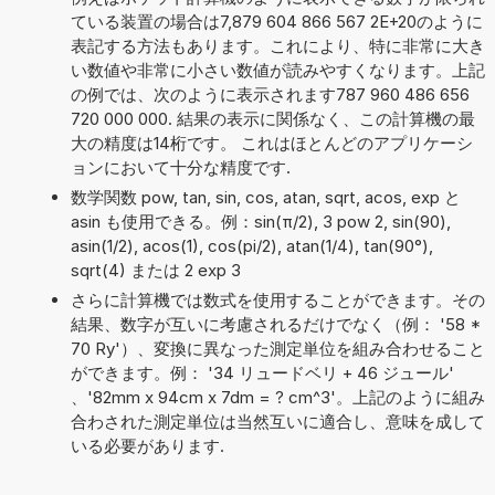
ている装置の場合は7,879 604 866 567 2E+20のように
表記する方法もあります。これにより、特に非常に大き
い数値や非常に小さい数値が読みやすくなります。上記
の例では、次のように表示されます787 960 486 656
720 000 000. 結果の表示に関係なく、この計算機の最
大の精度は14桁です。 これはほとんどのアプリケーシ
ョンにおいて十分な精度です.
数学関数 pow, tan, sin, cos, atan, sqrt, acos, exp と
asin も使用できる。例：sin(π/2), 3 pow 2, sin(90),
asin(1/2), acos(1), cos(pi/2), atan(1/4), tan(90°),
sqrt(4) または 2 exp 3
さらに計算機では数式を使用することができます。その
結果、数字が互いに考慮されるだけでなく（例： '58 *
70 Ry'）、変換に異なった測定単位を組み合わせること
ができます。例： '34 リュードベリ + 46 ジュール'
、'82mm x 94cm x 7dm = ? cm^3'。上記のように組み
合わされた測定単位は当然互いに適合し、意味を成して
いる必要があります.