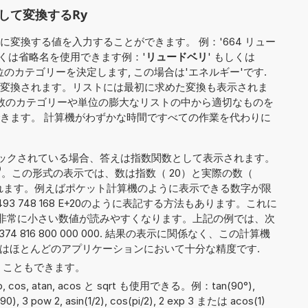
して変換するRy
変換する値を入力することができます。 例：'664 リュー
しくは省略名を使用できます例：'
リュードベリ
' もしくは
位のカテゴリーを決定します, この場合は'エネルギー'です.
変換されます。リストには最初に求めた変換も表示されま
無数のカテゴリーや単位の膨大なリストの中から適切なものを
きます。 計算機がわずかな時間ですべての作業を代わりに
ックされている場合、答えは指数関数として表示されます。
0
。この形式の表示では、数は指数（ 20）と実際の数（
）に分割されます。例えばポケット計算機のように表示できる数字が限
93 748 168 E+20のように表記する方法もあります。これに
非常に小さい数値が読みやすくなります。上記の例では、次
74 816 800 000 000. 結果の表示に関係なく、この計算機
れはほとんどのアプリケーションにおいて十分な精度です.
 と書くこともできます。
exp, cos, atan, acos と sqrt も使用できる。例：tan(90°),
in(90), 3 pow 2, asin(1/2), cos(pi/2), 2 exp 3 または acos(1)