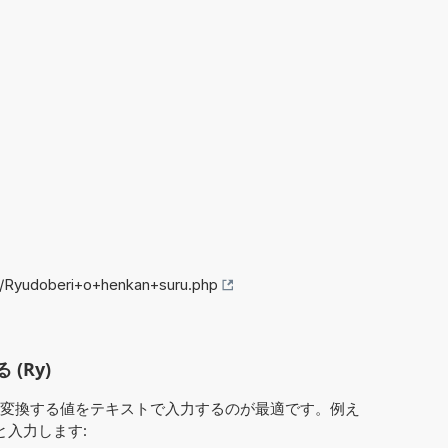
fo/Ryudoberi+o+henkan+suru.php
(Ry)
変換する値をテキストで入力するのが最適です。例え
 と入力します: