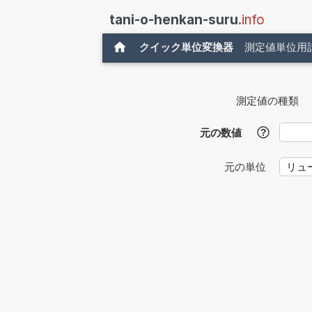
tani-o-henkan-suru
.info
クイック単位変換器
測定値単位用
測定値の種類
元の数値
?
元の単位