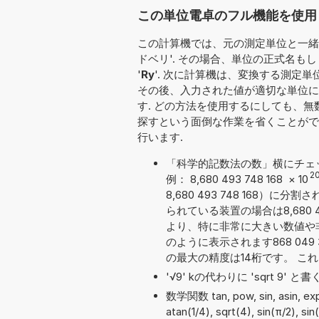
この単位電卓のフル機能を使用
この計算機では、元の測定単位と一緒に
ドベリ'. その場合、単位の正式名も
'
Ry
'. 次に計算機は、変換する測定単
その後、入力された値が適切な単位に
す. どの方法を使用するにしても、
探すという面倒な作業を省くことがで
行います.
「科学的記数法の数」横にチェ
2
例： 8,680 493 748 168
×
10
8,680 493 748 168
られている装置の場合は8,680 4
より、特に非常に大きい数値や
のように表示されます868 049 3
の最大の精度は14桁です。 こ
'√9' kの代わりに 'sqrt 9'
数学関数 tan, pow, sin, asin, 
atan(1/4), sqrt(4), sin(π/2), s