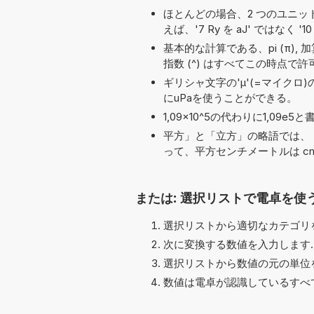
ほとんどの場合、2 つのユニット名の
えば、'7 Ry を aJ' ではなく '1
基本的な計算である、pi (π), 加算 (+),
指数 (^) はすべてこの時点で
ギリシャ文字の'μ'(=マイクロ
にuPaを使うことができる。
1,09×10^5の代わりに1,0
平方」と「立方」の略語では、「
って、平方センチメートルは cm
または: 選択リストで電卓を使
選択リストから適切なカテゴリを
次に変換する数値を入力します.
選択リストから数値の元の単位を
数値は電卓が認識しているすべ