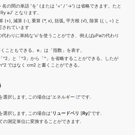
間の単語 'を' (または '=' / '->') は省略できます。たと
0 Ry aJ' となります。
 減算 (-), 乗算 (*, x), 括弧, 平方根 (√), 除算 (/, :, ÷) と
許可されています
)の代わりに単純な'u'を使うことができ、例えばµPaの代わり
9e5と書くこともできる。e」は「指数」を表す。
^2」と「^3」から「^」を省略することができる。したが
^2 ではなく cm2 と書くことができる。
う
選択します, この場合は'
エネルギー
'です.
選択します, この場合は'
リュードベリ
[
Ry
]'です.
ての測定単位に変換することができます.