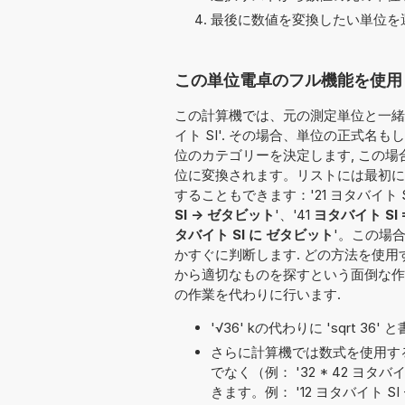
最後に数値を変換したい単位を選
この単位電卓のフル機能を使用して
この計算機では、元の測定単位と一緒に
イト SI'. その場合、単位の正式
位のカテゴリーを決定します, この場合
位に変換されます。リストには最初に
することもできます：'21 ヨタバイト SI を
SI -> ゼタビット
'、'41
ヨタバイト SI =
タバイト SI に ゼタビット
'。この場
かすぐに判断します. どの方法を使
から適切なものを探すという面倒な作
の作業を代わりに行います.
'√36' kの代わりに 'sqrt 3
さらに計算機では数式を使用す
でなく（例： '32 * 42 ヨ
きます。例： '12 ヨタバイト SI + 