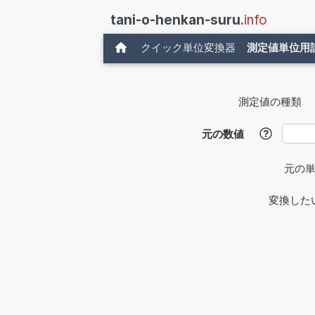
tani-o-henkan-suru
.info
クイック単位変換器
測定値単位用
測定値の種類
元の数値
?
元の
変換した