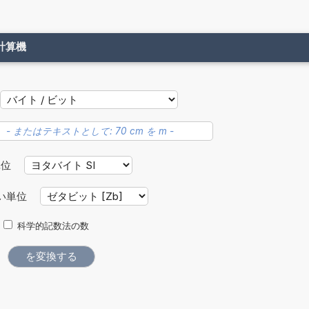
計算機
単位
い単位
科学的記数法の数