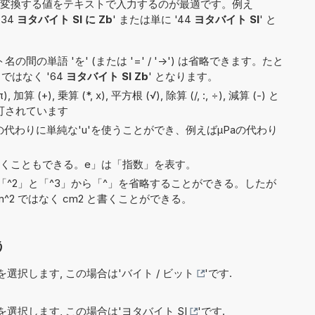
変換する値をテキストで入力するのが最適です。例え
'34
ヨタバイト SI に Zb
' または単に '44
ヨタバイト SI
' と
間の単語 'を' (または '=' / '->') は省略できます。たと
' ではなく '64
ヨタバイト SI Zb
' となります。
(+), 乗算 (*, x), 平方根 (√), 除算 (/, :, ÷), 減算 (-) と
許可されています
)の代わりに単純な'u'を使うことができ、例えばµPaの代わり
3e5と書くこともできる。e」は「指数」を表す。
^2」と「^3」から「^」を省略することができる。したが
^2 ではなく cm2 と書くことができる。
う
選択します, この場合は'
バイト / ビット
'です.
選択します, この場合は'
ヨタバイト SI
'です.