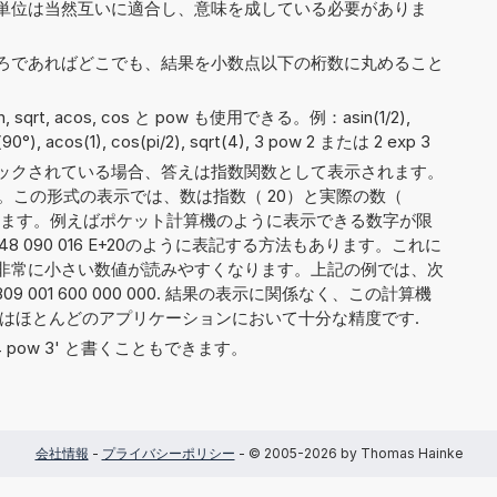
単位は当然互いに適合し、意味を成している必要がありま
ろであればどこでも、結果を小数点以下の桁数に丸めること
 sin, sqrt, acos, cos と pow も使用できる。例：asin(1/2),
an(90°), acos(1), cos(pi/2), sqrt(4), 3 pow 2 または 2 exp 3
ックされている場合、答えは指数関数として表示されます。
。この形式の表示では、数は指数（ 20）と実際の数（
）に分割されます。例えばポケット計算機のように表示できる数字が限
48 090 016 E+20のように表記する方法もあります。これに
非常に小さい数値が読みやすくなります。上記の例では、次
09 001 600 000 000. 結果の表示に関係なく、この計算機
れはほとんどのアプリケーションにおいて十分な精度です.
や '4 pow 3' と書くこともできます。
会社情報
-
プライバシーポリシー
- © 2005-2026 by Thomas Hainke