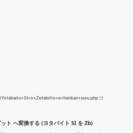
fo/Yotabaito+SI+o+Zetabitto+e+henkan+suru.php
ット へ変換する (ヨタバイト SI を Zb)