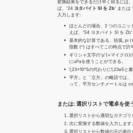
変換結果をできるだけ早く得るには、
ば、'24
ヨタバイト SI を Zb
' または 
入力します:
ほとんどの場合、2 つのユニット名の
えば、'54 ヨタバイト SI を Zb
基本的な計算である、括弧, pi (π), 加算 
指数 (^) はすべてこの時点で
ギリシャ文字の'μ'(=マイクロ
にuPaを使うことができる。
1,23×10^5の代わりに1,2
平方」と「立方」の略語では、「
って、平方センチメートルは cm
または: 選択リストで電卓を使
選択リストから適切なカテゴリを
次に変換する数値を入力します.
選択リストから数値の元の単位を