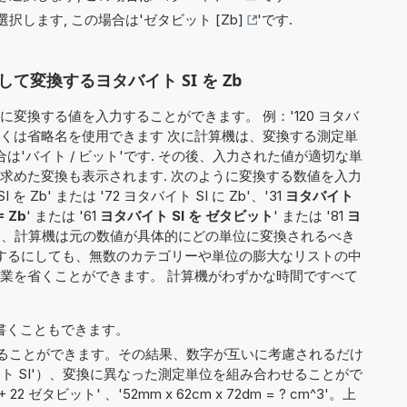
択します, この場合は'
ゼタビット [Zb]
'です.
変換するヨタバイト SI を Zb
変換する値を入力することができます。 例：'120 ヨタバ
名もしくは省略名を使用できます 次に計算機は、変換する測定単
は'バイト / ビット'です. その後、入力された値が適切な単
求めた変換も表示されます. 次のように変換する数値を入力
 Zb' または '72 ヨタバイト SI に Zb'、'31
ヨタバイト
 Zb
' または '61
ヨタバイト SI を ゼタビット
' または '81
ヨ
合、計算機は元の数値が具体的にどの単位に変換されるべき
用するにしても、無数のカテゴリーや単位の膨大なリストの中
業を省くことができます。 計算機がわずかな時間ですべて
6' と書くこともできます。
ることができます。その結果、数字が互いに考慮されるだけ
タバイト SI'）、変換に異なった測定単位を組み合わせることがで
22 ゼタビット' 、'52mm x 62cm x 72dm = ? cm^3'。上