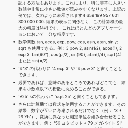
記する方法もあります。これにより、特に非常に大きい
数値や非常に小さい数値が読みやすくなります。上記の
例では、次のように表示されます4 659 199 957 601
300 000 000. 結果の表示に関係なく、この計算機の最
大の精度は14桁です。 これはほとんどのアプリケーシ
ョンにおいて十分な精度です.
数学関数 tan, acos, exp, pow, cos, asin, atan, sin と
sqrt も使用できる。例：3 pow 2, asin(1/2), acos(1), 2
exp 3, tan(90°), cos(pi/2), sin(90), atan(1/4), sqrt(4)
または sin(π/2)
'4^3' の代わりに '4 exp 3' や '4 pow 3' と書くことも
できます。
必要であれば、意味のあるところであればどこでも、結
果を小数点以下の桁数に丸めることができる。
'√25' kの代わりに 'sqrt 25' と書くこともできます。
さらに計算機では数式を使用することができます。その
結果、数字が互いに考慮されるだけでなく（例： '3 *
26 Yb'）、変換に異なった測定単位を組み合わせること
ができます。例： '56 ヨタビット + 79 メガバイト SI'