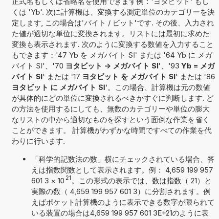
正式名もしくは省略名を使用できます例：'ヨタビット' もし
くは 'Yb'. 次に計算機は、変換する測定単位のカテゴリーを決
定します, この場合は'バイト / ビット'です. その後、入力され
た値が適切な単位に変換されます。リストには最初に求めた
変換も表示されます. 次のように変換する数値を入力すること
もできます：'47 Yb を メガバイト SI' または '64 Yb に メガ
バイト SI'、'70
ヨタビット -> メガバイト SI
'、'93
Yb = メガ
バイト SI
' または '17
ヨタビット を メガバイト SI
' または '86
ヨタビット に メガバイト SI
'。この場合、計算機は元の数値
が具体的にどの単位に変換されるべきかすぐに判断します. ど
の方法を使用するにしても、無数のカテゴリーや単位の膨大
なリストの中から適切なものを探すという面倒な作業を省く
ことができます。 計算機がわずかな時間ですべての作業を代
わりに行います.
「科学的記数法の数」横にチェックされている場合、答
えは指数関数として表示されます。例： 4,659 199 957
21
601 3
×
10
。この形式の表示では、数は指数（ 21）と
実際の数（ 4,659 199 957 601 3）に分割されます。例
えばポケット計算機のように表示できる数字が限られて
いる装置の場合は4,659 199 957 601 3E+21のように表