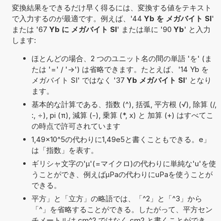
変換結果をできるだけ早く得るには、変換する値をテキスト
で入力するのが最適です。例えば、'44
Yb を メガバイト SI
'
または '67
Yb に メガバイト SI
' または単に '90
Yb
' と入力
します:
ほとんどの場合、2 つのユニット名の間の単語 'を' (ま
たは '=' / '->') は省略できます。たとえば、'14 Yb を
メガバイト SI' ではなく '37
Yb メガバイト SI
' となり
ます。
基本的な計算である、指数 (^), 括弧, 平方根 (√), 除算 (/,
:, ÷), pi (π), 減算 (-), 乗算 (*, x) と 加算 (+) はすべてこ
の時点で許可されています
1,49×10^5の代わりに1,49e5と書くこともできる。e」
は「指数」を表す。
ギリシャ文字の'μ'(=マイクロ)の代わりに単純な'u'を使
うことができ、例えばµPaの代わりにuPaを使うことが
できる。
平方」と「立方」の略語では、「^2」と「^3」から
「^」を省略することができる。したがって、平方セン
チメートルは cm^2 ではなく cm2 と書くことができ