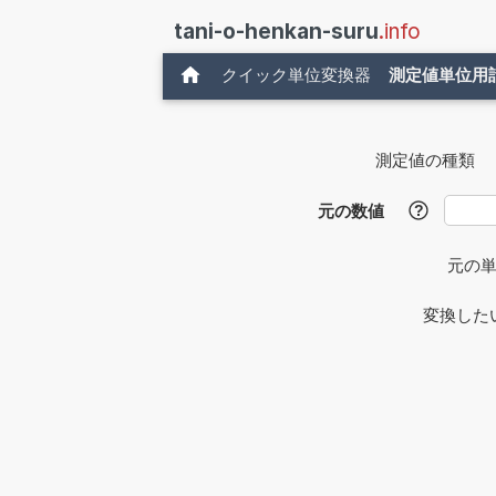
tani-o-henkan-suru
.info
クイック単位変換器
測定値単位用
測定値の種類
元の数値
?
元の
変換した