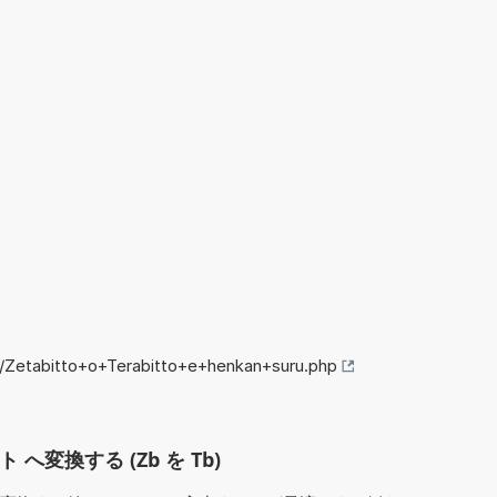
o/Zetabitto+o+Terabitto+e+henkan+suru.php
へ変換する (Zb を Tb)