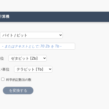
計算機
単位
い単位
科学的記数法の数