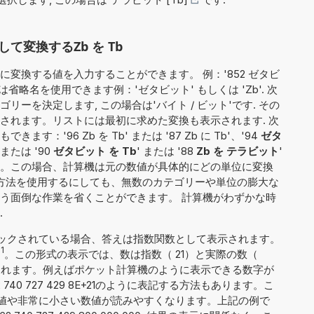
変換するZb を Tb
変換する値を入力することができます。 例：'852 ゼタビ
省略名を使用できます例：'ゼタビット' もしくは 'Zb'. 次
ーを決定します, この場合は'バイト / ビット'です. その
されます。リストには最初に求めた変換も表示されます. 次
：'96 Zb を Tb' または '87 Zb に Tb'、'94
ゼタ
' または '90
ゼタビット を Tb
' または '88
Zb を テラビット
'
'。この場合、計算機は元の数値が具体的にどの単位に変換
の方法を使用するにしても、無数のカテゴリーや単位の膨大な
う面倒な作業を省くことができます。 計算機がわずかな時
.
ックされている場合、答えは指数関数として表示されます。
1
。この形式の表示では、数は指数（ 21）と実際の数（
 8）に分割されます。例えばポケット計算機のように表示できる数字が
740 727 429 8E+21のように表記する方法もあります。こ
値や非常に小さい数値が読みやすくなります。上記の例で