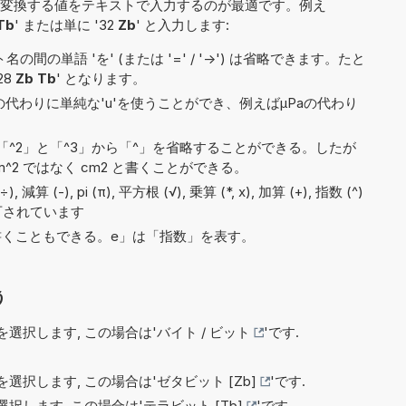
変換する値をテキストで入力するのが最適です。例え
Tb
' または単に '32
Zb
' と入力します:
間の単語 'を' (または '=' / '->') は省略できます。たと
28
Zb Tb
' となります。
)の代わりに単純な'u'を使うことができ、例えばµPaの代わり
^2」と「^3」から「^」を省略することができる。したが
^2 ではなく cm2 と書くことができる。
算 (-), pi (π), 平方根 (√), 乗算 (*, x), 加算 (+), 指数 (^)
可されています
8e5と書くこともできる。e」は「指数」を表す。
う
選択します, この場合は'
バイト / ビット
'です.
選択します, この場合は'
ゼタビット [Zb]
'です.
択します, この場合は'
テラビット [Tb]
'です.