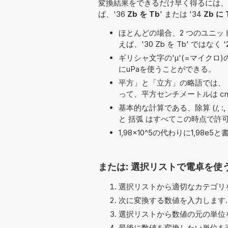
変換結果をできるだけ早く得るには、
ば、'36
Zb を Tb
' または '34
Zb に 
ほとんどの場合、2 つのユニット名の
えば、'30 Zb を Tb' ではなく '
ギリシャ文字の'μ'(=マイクロ
にuPaを使うことができる。
平方」と「立方」の略語では、「
って、平方センチメートルは cm
基本的な計算である、除算 (/, :, ÷), 減
と 括弧 はすべてこの時点で許
1,98×10^5の代わりに1,9
または: 選択リストで電卓を使
選択リストから適切なカテゴリを
次に変換する数値を入力します.
選択リストから数値の元の単位を
最後に数値を変換したい単位を選