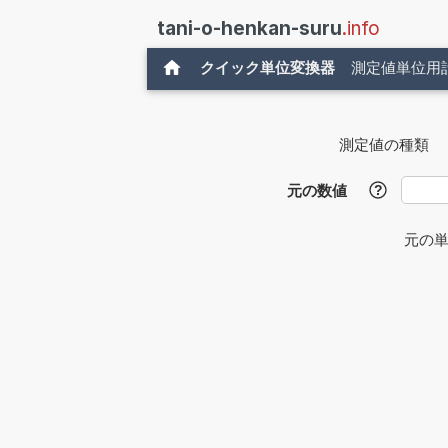
tani-o-henkan-suru
.info
クイック単位変換器
測定値単位用
測定値の種類
元の数値
?
元の