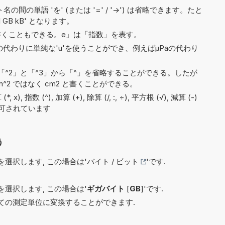
間の単語 'を' (または '=' / '->') は省略できます。たと
'1 GB kB' となります。
8e5と書くこともできる。e」は「指数」を表す。
)の代わりに単純な'u'を使うことができ、例えばµPaの代わり
^2」と「^3」から「^」を省略することができる。したが
^2 ではなく cm2 と書くことができる。
 指数 (^), 加算 (+), 除算 (/, :, ÷), 平方根 (√), 減算 (-)
で許可されています
う
選択します, この場合は'
バイト / ビット
'です.
選択します, この場合は'
ギガバイト
[
GB
]'です.
ての測定単位に変換することができます.