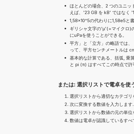
ほとんどの場合、2 つのユニット名の
えば、'23 GB を kB' ではなく 
1,58×10^5の代わりに1,5
ギリシャ文字の'μ'(=マイクロ
にuPaを使うことができる。
平方」と「立方」の略語では、「
って、平方センチメートルは cm
基本的な計算である、括弧, 乗算 (*, x),
と pi (π) はすべてこの時点
または: 選択リストで電卓を使
選択リストから適切なカテゴリを
次に変換する数値を入力します.
選択リストから数値の元の単位を
数値は電卓が認識しているすべ