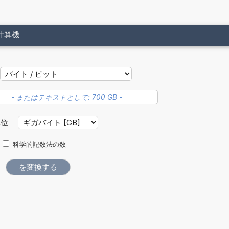
計算機
単位
科学的記数法の数