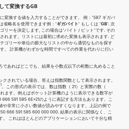
して変換するGB
変換する値を入力することができます。 例：'587 ギガバ
くは省略名を使用できます例：'
ギガバイト
' もしくは '
GB
'. 次
ーを決定します, この場合は'バイト / ビット'です. その
されます。リストには最初に求めた変換も表示されます. ど
テゴリーや単位の膨大なリストの中から適切なものを探す
す。 計算機がわずかな時間ですべての作業を代わりに行い
ろであればどこでも、結果を小数点以下の桁数に丸めること
ックされている場合、答えは指数関数として表示されます。
1
。この形式の表示では、数は指数（ 21）と実際の数（
 6）に分割されます。例えばポケット計算機のように表示できる数字が
666 591 585 6E+21のように表記する方法もあります。こ
値や非常に小さい数値が読みやすくなります。上記の例で
666 591 585 600 000 000. 結果の表示に関係なく、こ
です。 これはほとんどのアプリケーションにおいて十分な精