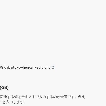
o/Gigabaito+o+henkan+suru.php
GB)
変換する値をテキストで入力するのが最適です。例え
B
' と入力します: