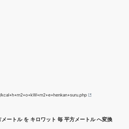
nfo/kcal+h+m2+o+kW+m2+e+henkan+suru.php
方メートル を キロワット 毎 平方メートル へ変換