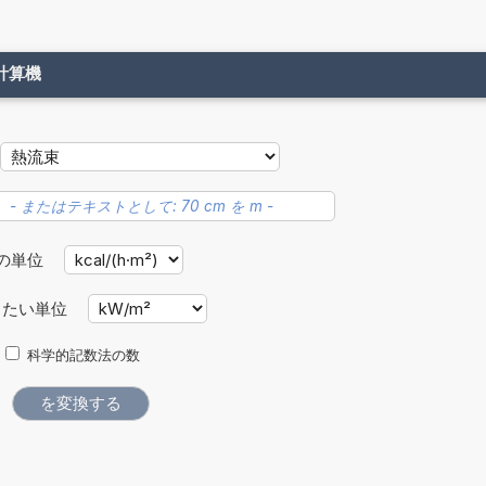
計算機
の単位
したい単位
科学的記数法の数