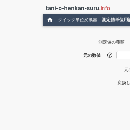
tani-o-henkan-suru
.info
クイック単位変換器
測定値単位用
測定値の種類
元の数値
?
元
変換