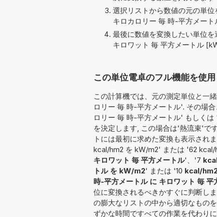
選択リストから数値の元の単位を
キロカロリー 毎 時-平方メートル [k
最後に数値を変換したい単位を選
キロワット 毎 平方メートル [kW
この単位電卓のフル機能を使用して変
この計算機では、元の測定単位と一緒に
ロリー 毎 時-平方メートル'. そ
ロリー 毎 時-平方メートル' もしくは 
を決定します, この場合は'熱流束'
トには最初に求めた変換も表示されま
kcal/hm2 を kW/m2' または '62 kcal
キロワット 毎 平方メートル
'、'7
kca
トル を kW/m2
' または '10
kcal/
時-平方メートル に キロワット 毎 
位に変換されるべきかすぐに判断しま
の膨大なリストの中から適切なものを
ずかな時間ですべての作業を代わりに