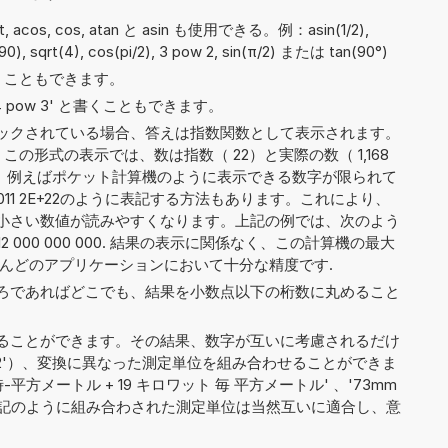
qrt, acos, cos, atan と asin も使用できる。例：asin(1/2),
n(90), sqrt(4), cos(pi/2), 3 pow 2, sin(π/2) または tan(90°)
 と書くこともできます。
や '4 pow 3' と書くこともできます。
ックされている場合、答えは指数関数として表示されます。
。この形式の表示では、数は指数（ 22）と実際の数（ 1,168
割されます。例えばポケット計算機のように表示できる数字が限られて
298 011 2E+22のように表記する方法もあります。これにより、
小さい数値が読みやすくなります。上記の例では、次のよう
0 112 000 000 000. 結果の表示に関係なく、この計算機の最大
とんどのアプリケーションにおいて十分な精度です.
ろであればどこでも、結果を小数点以下の桁数に丸めること
ることができます。その結果、数字が互いに考慮されるだけ
cal/hm2'）、変換に異なった測定単位を組み合わせることができま
時-平方メートル + 19 キロワット 毎 平方メートル' 、'73mm
cm^3'。上記のように組み合わされた測定単位は当然互いに適合し、意