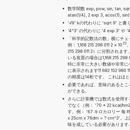
数学関数 exp, pow, sin, tan, s
atan(1/4), 2 exp 3, acos(1), si
'√9' kの代わりに 'sqrt 9'
'4^3' の代わりに '4 exp 3' 
「科学的記数法の数」横にチェ
22
例： 1,168 215 298 011 2
×
10
215 298 011 2）に分
いる装置の場合は1,168 215 
特に非常に大きい数値や非常に
に表示されます11 682 152 98
の精度は14桁です。 これはほ
必要であれば、意味のあるとこ
ができる。
さらに計算機では数式を使用す
でなく（例： '70 * 22 k
す。例： '67 キロカロリー 毎 
x 25cm x 76dm = ? 
味を成している必要があります.