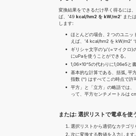
変換結果をできるだけ早く得るには、
ば、'49
kcal/hm2 を kW/m2
' または
します:
ほとんどの場合、2 つのユニット名の
えば、'4 kcal/hm2 を kW/m2'
ギリシャ文字の'μ'(=マイクロ
にuPaを使うことができる。
1,06×10^5の代わりに1,0
基本的な計算である、括弧, 平方根 (√), pi
指数 (^) はすべてこの時点で
平方」と「立方」の略語では、「
って、平方センチメートルは cm
または: 選択リストで電卓を使
選択リストから適切なカテゴリを
次に変換する数値を入力します.