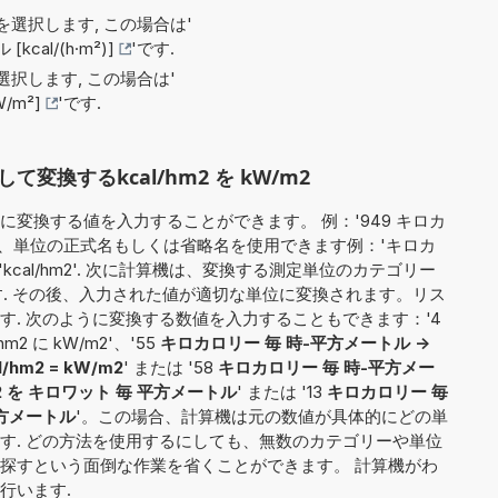
選択します, この場合は'
cal/(h·m²)]
'です.
択します, この場合は'
/m²]
'です.
換するkcal/hm2 を kW/m2
変換する値を入力することができます。 例：'949 キロカ
の場合、単位の正式名もしくは省略名を使用できます例：'キロカ
'kcal/hm2'. 次に計算機は、変換する測定単位のカテゴリー
です. その後、入力された値が適切な単位に変換されます。リス
す. 次のように変換する数値を入力することもできます：'4
/hm2 に kW/m2'、'55
キロカロリー 毎 時-平方メートル ->
l/hm2 = kW/m2
' または '58
キロカロリー 毎 時-平方メー
hm2 を キロワット 毎 平方メートル
' または '13
キロカロリー 毎
平方メートル
'。この場合、計算機は元の数値が具体的にどの単
す. どの方法を使用するにしても、無数のカテゴリーや単位
探すという面倒な作業を省くことができます。 計算機がわ
行います.