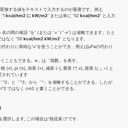
変換する値をテキストで入力するのが最適です。例え
 '1
kcal/hm2 に kW/m2
' または単に '52
kcal/hm2
' と入力
間の単語 'を' (または '=' / '->') は省略できます。たと
 ではなく '55
kcal/hm2 kW/m2
' となります。
)の代わりに単純な'u'を使うことができ、例えばµPaの代わり
6e5と書くこともできる。e」は「指数」を表す。
 (π), 加算 (+), 減算 (-), 乗算 (*, x), 除算 (/, :, ÷) と
許可されています
^2」と「^3」から「^」を省略することができる。したが
^2 ではなく cm2 と書くことができる。
う
選択します, この場合は'
熱流束
'です.