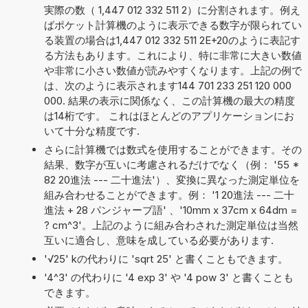
実際の数（ 1,447 012 332 511 2）に分割されます。例え
ばポケット計算機のように表示できる数字が限られてい
る装置の場合は1,447 012 332 511 2E+20のように表記す
る方法もあります。これにより、特に非常に大きい数値
や非常に小さい数値が読みやすくなります。上記の例で
は、次のように表示されます144 701 233 251 120 000
000. 結果の表示に関係なく、この計算機の最大の精度
は14桁です。 これはほとんどのアプリケーションにお
いて十分な精度です.
さらに計算機では数式を使用することができます。その
結果、数字が互いに考慮されるだけでなく（例： '55 *
82 20進法 --- 二十進法'）、変換に異なった測定単位を
組み合わせることができます。例： '1 20進法 --- 二十
進法 + 28 パンジャーブ語' 、'10mm x 37cm x 64dm =
? cm^3'。上記のように組み合わされた測定単位は当然
互いに適合し、意味を成している必要があります.
'√25' kの代わりに 'sqrt 25' と書くこともできます。
'4^3' の代わりに '4 exp 3' や '4 pow 3' と書くことも
できます。