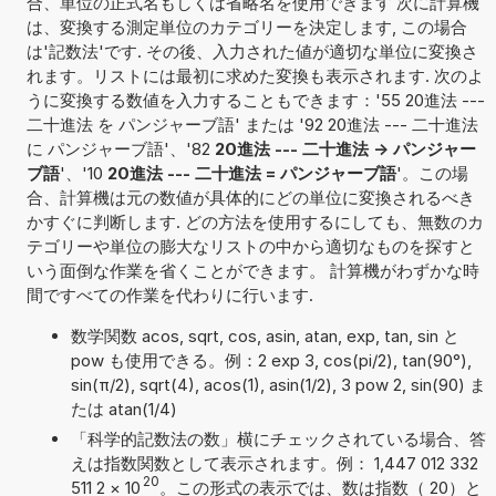
合、単位の正式名もしくは省略名を使用できます 次に計算機
は、変換する測定単位のカテゴリーを決定します, この場合
は'記数法'です. その後、入力された値が適切な単位に変換さ
れます。リストには最初に求めた変換も表示されます. 次のよ
うに変換する数値を入力することもできます：'55 20進法 ---
二十進法 を パンジャーブ語' または '92 20進法 --- 二十進法
に パンジャーブ語'、'82
20進法 --- 二十進法 -> パンジャー
ブ語
'、'10
20進法 --- 二十進法 = パンジャーブ語
'。この場
合、計算機は元の数値が具体的にどの単位に変換されるべき
かすぐに判断します. どの方法を使用するにしても、無数のカ
テゴリーや単位の膨大なリストの中から適切なものを探すと
いう面倒な作業を省くことができます。 計算機がわずかな時
間ですべての作業を代わりに行います.
数学関数 acos, sqrt, cos, asin, atan, exp, tan, sin と
pow も使用できる。例：2 exp 3, cos(pi/2), tan(90°),
sin(π/2), sqrt(4), acos(1), asin(1/2), 3 pow 2, sin(90) ま
たは atan(1/4)
「科学的記数法の数」横にチェックされている場合、答
えは指数関数として表示されます。例： 1,447 012 332
20
511 2
×
10
。この形式の表示では、数は指数（ 20）と