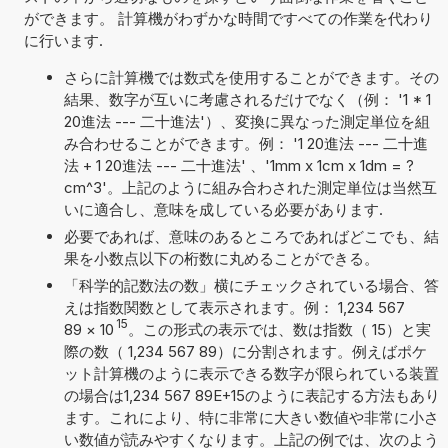
ができます。 計算機がわずかな時間ですべての作業を代わり
に行います.
さらに計算機では数式を使用することができます。その
結果、数字が互いに考慮されるだけでなく（例： '1 * 1
20進法 --- 二十進法'）、変換に異なった測定単位を組
み合わせることができます。例： '1 20進法 --- 二十進
法 + 1 20進法 --- 二十進法' 、'1mm x 1cm x 1dm = ?
cm^3'。上記のように組み合わされた測定単位は当然互
いに適合し、意味を成している必要があります.
必要であれば、意味のあるところであればどこでも、結
果を小数点以下の桁数に丸めることができる。
「科学的記数法の数」横にチェックされている場合、答
えは指数関数として表示されます。例： 1,234 567
15
89
×
10
。この形式の表示では、数は指数（ 15）と実
際の数（ 1,234 567 89）に分割されます。例えばポケ
ット計算機のように表示できる数字が限られている装置
の場合は1,234 567 89E+15のように表記する方法もあり
ます。これにより、特に非常に大きい数値や非常に小さ
い数値が読みやすくなります。上記の例では、次のよう