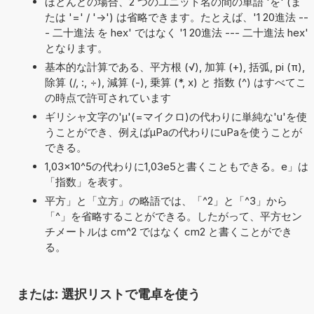
ほとんどの場合、2 つのユニット名の間の単語 'を' (ま
たは '=' / '->') は省略できます。たとえば、'1 20進法 --
- 二十進法 を hex' ではなく '1 20進法 --- 二十進法 hex'
となります。
基本的な計算である、平方根 (√), 加算 (+), 括弧, pi (π),
除算 (/, :, ÷), 減算 (-), 乗算 (*, x) と 指数 (^) はすべてこ
の時点で許可されています
ギリシャ文字の'μ'(=マイクロ)の代わりに単純な'u'を使
うことができ、例えばµPaの代わりにuPaを使うことが
できる。
1,03×10^5の代わりに1,03e5と書くこともできる。e」は
「指数」を表す。
平方」と「立方」の略語では、「^2」と「^3」から
「^」を省略することができる。したがって、平方セン
チメートルは cm^2 ではなく cm2 と書くことができ
る。
または: 選択リストで電卓を使う