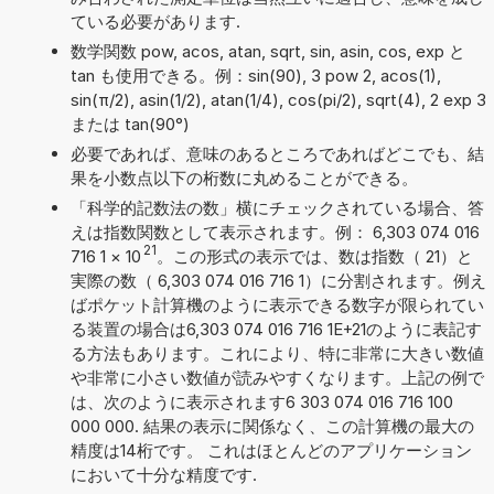
ている必要があります.
数学関数 pow, acos, atan, sqrt, sin, asin, cos, exp と
tan も使用できる。例：sin(90), 3 pow 2, acos(1),
sin(π/2), asin(1/2), atan(1/4), cos(pi/2), sqrt(4), 2 exp 3
または tan(90°)
必要であれば、意味のあるところであればどこでも、結
果を小数点以下の桁数に丸めることができる。
「科学的記数法の数」横にチェックされている場合、答
えは指数関数として表示されます。例： 6,303 074 016
21
716 1
×
10
。この形式の表示では、数は指数（ 21）と
実際の数（ 6,303 074 016 716 1）に分割されます。例え
ばポケット計算機のように表示できる数字が限られてい
る装置の場合は6,303 074 016 716 1E+21のように表記す
る方法もあります。これにより、特に非常に大きい数値
や非常に小さい数値が読みやすくなります。上記の例で
は、次のように表示されます6 303 074 016 716 100
000 000. 結果の表示に関係なく、この計算機の最大の
精度は14桁です。 これはほとんどのアプリケーション
において十分な精度です.