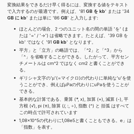
変換結果をできるだけ早く得るには、変換する値をテキスト
で入力するのが最適です。例えば、'81
GB を kb
' または '34
GB に kb
' または単に '86
GB
' と入力します:
ほとんどの場合、2 つのユニット名の間の単語 'を' (ま
たは '=' / '->') は省略できます。たとえば、'39 GB を
kb' ではなく '91
GB kb
' となります。
平方」と「立方」の略語では、「^2」と「^3」から
「^」を省略することができる。したがって、平方セン
チメートルは cm^2 ではなく cm2 と書くことができ
る。
ギリシャ文字の'μ'(=マイクロ)の代わりに単純な'u'を使
うことができ、例えばµPaの代わりにuPaを使うことが
できる。
基本的な計算である、乗算 (*, x), 加算 (+), 減算 (-), 平
方根 (√), pi (π), 除算 (/, :, ÷), 指数 (^) と 括弧 はすべて
この時点で許可されています
1,08×10^5の代わりに1,08e5と書くこともできる。e」は
「指数」を表す。