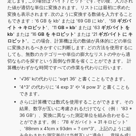
定します, この場合は'バイト / ビット'です. その後、入力され
た値が適切な単位に変換されます。リストには最初に求めた
変換も表示されます. 次のように変換する数値を入力すること
もできます：'6 GB を kb' または '69 GB に kb'、'58
ギガバ
イト -> キロビット
'、'11
GB = kb
' または '63
ギガバイト を
kb
' または '16
GB を キロビット
' または '21
ギガバイト に キ
ロビット
'。この場合、計算機は元の数値が具体的にどの単位
に変換されるべきかすぐに判断します. どの方法を使用するに
しても、無数のカテゴリーや単位の膨大なリストの中から適
切なものを探すという面倒な作業を省くことができます。 計
算機がわずかな時間ですべての作業を代わりに行います.
'√36' kの代わりに 'sqrt 36' と書くこともできます。
'4^3' の代わりに '4 exp 3' や '4 pow 3' と書くことも
できます。
さらに計算機では数式を使用することができます。その
結果、数字が互いに考慮されるだけでなく（例： '83 *
36 GB'）、変換に異なった測定単位を組み合わせるこ
とができます。例： '78 ギガバイト + 31 キロビット'
、'88mm x 41cm x 93dm = ? cm^3'。上記のように組
み合わされた測定単位は当然互いに適合し、意味を成し