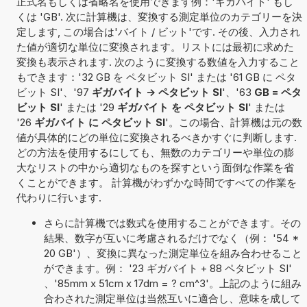
正式名もしくは省略名を使用できます例：'ギガバイト' もし
くは 'GB'. 次に計算機は、変換する測定単位のカテゴリーを決
定します, この場合は'バイト / ビット'です. その後、入力され
た値が適切な単位に変換されます。リストには最初に求めた
変換も表示されます. 次のように変換する数値を入力すること
もできます：'32 GB を ペタビット SI' または '61 GB に ペタ
ビット SI'、'97
ギガバイト -> ペタビット SI
'、'63
GB = ペタ
ビット SI
' または '29
ギガバイト を ペタビット SI
' または
'26
ギガバイト に ペタビット SI
'。この場合、計算機は元の数
値が具体的にどの単位に変換されるべきかすぐに判断します.
どの方法を使用するにしても、無数のカテゴリーや単位の膨
大なリストの中から適切なものを探すという面倒な作業を省
くことができます。 計算機がわずかな時間ですべての作業を
代わりに行います.
さらに計算機では数式を使用することができます。その
結果、数字が互いに考慮されるだけでなく（例： '54 *
20 GB'）、変換に異なった測定単位を組み合わせること
ができます。例： '23 ギガバイト + 88 ペタビット SI'
、'85mm x 51cm x 17dm = ? cm^3'。上記のように組み
合わされた測定単位は当然互いに適合し、意味を成して