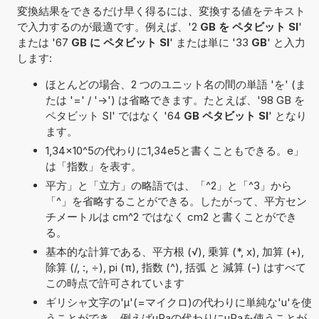
変換結果をできるだけ早く得るには、変換する値をテキスト
で入力するのが最適です。例えば、'2
GB を ペタビット SI
'
または '67
GB に ペタビット SI
' または単に '33
GB
' と入力
します:
ほとんどの場合、2 つのユニット名の間の単語 'を' (ま
たは '=' / '->') は省略できます。たとえば、'98 GB を
ペタビット SI' ではなく '64
GB ペタビット SI
' となり
ます。
1,34×10^5の代わりに1,34e5と書くこともできる。e」
は「指数」を表す。
平方」と「立方」の略語では、「^2」と「^3」から
「^」を省略することができる。したがって、平方セン
チメートルは cm^2 ではなく cm2 と書くことができ
る。
基本的な計算である、平方根 (√), 乗算 (*, x), 加算 (+),
除算 (/, :, ÷), pi (π), 指数 (^), 括弧 と 減算 (-) はすべて
この時点で許可されています
ギリシャ文字の'μ'(=マイクロ)の代わりに単純な'u'を使
うことができ、例えばµPaの代わりにuPaを使うことが