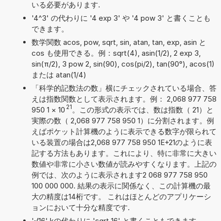
いる必要があります.
'4^3' の代わりに '4 exp 3' や '4 pow 3' と書くことも
できます。
数学関数 acos, pow, sqrt, sin, atan, tan, exp, asin と
cos も使用できる。例：sqrt(4), asin(1/2), 2 exp 3,
sin(π/2), 3 pow 2, sin(90), cos(pi/2), tan(90°), acos(1)
または atan(1/4)
「科学的記数法の数」横にチェックされている場合、答
えは指数関数として表示されます。例： 2,068 977 758
21
950 1
×
10
。この形式の表示では、数は指数（ 21）と
実際の数（ 2,068 977 758 950 1）に分割されます。例
えばポケット計算機のように表示できる数字が限られて
いる装置の場合は2,068 977 758 950 1E+21のように表
記する方法もあります。これにより、特に非常に大きい
数値や非常に小さい数値が読みやすくなります。上記の
例では、次のように表示されます2 068 977 758 950
100 000 000. 結果の表示に関係なく、この計算機の最
大の精度は14桁です。 これはほとんどのアプリケーシ
ョンにおいて十分な精度です.
'√16' kの代わりに 'sqrt 16' と書くこともできます。